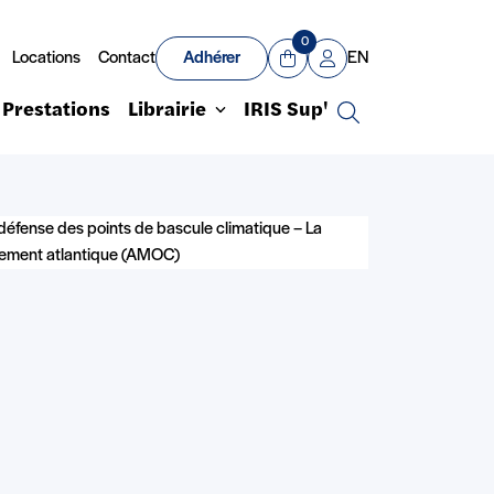
0
Locations
Contact
Adhérer
EN
Panier
Mon compte
Prestations
Librairie
IRIS Sup'
Recherche