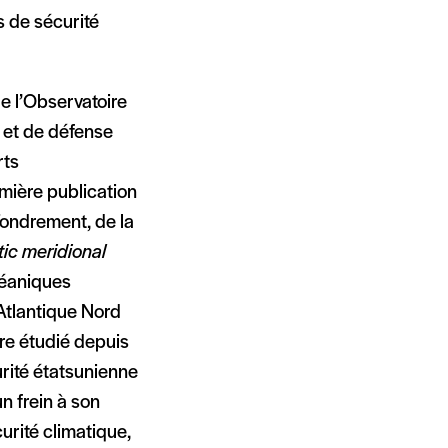
 de sécurité
de l’Observatoire
s et de défense
rts
emière publication
ffondrement, de la
tic meridional
éaniques
’Atlantique Nord
itre étudié depuis
urité étatsunienne
n frein à son
urité climatique,