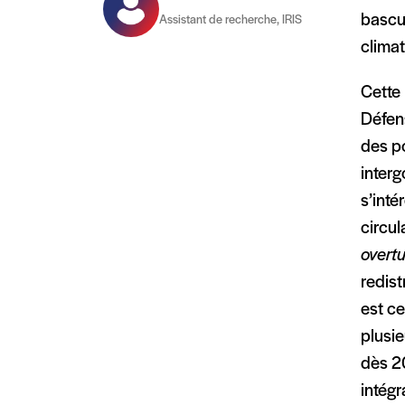
bascu
Assistant de recherche, IRIS
climat
Cette 
Défens
des po
interg
s’inté
circul
overtu
redist
est ce
plusie
dès 20
intégr