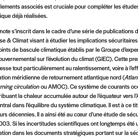
lements associés est cruciale pour compléter les études
ique déjà réalisées.
note s’inscrit dans le cadre d’une série de publications 
e & Climat visant à étudier les implications sécuritaire
ints de bascule climatique établis par le Groupe d’expe
ouvernemental sur l’évolution du climat (GIEC). Cette pr
resse tout particulièrement au ralentissement, voire à l’e
ation méridienne de retournement atlantique nord (
Atlan
rning circulation
ou AMOC). Ce système de courants oc
ribuant la chaleur accumulée autour de l’équateur vers l
ntral dans l’équilibre du système climatique. Il est à ce t
urs décennies. Il a ainsi été au cœur d’une étude de séc
03. Si les incertitudes scientifiques ont longtemps été u
ation dans les documents stratégiques portant sur la séc