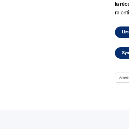
la ré
ralen
Lir
Syn
Amér