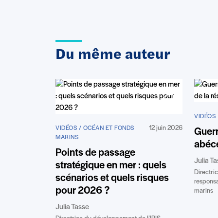
Du même auteur
VIDÉOS
12 juin 2026
VIDÉOS / OCÉAN ET FONDS
Guerr
MARINS
abécé
Points de passage
Julia T
stratégique en mer : quels
Directri
scénarios et quels risques
respons
pour 2026 ?
marins
Julia Tasse