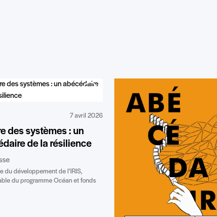
7 avril 2026
e des systèmes : un
daire de la résilience
asse
ce du développement de l’IRIS,
able du programme Océan et fonds