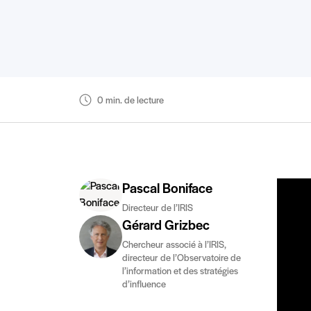
0 min. de lecture
Pascal Boniface
Directeur de l’IRIS
Gérard Grizbec
Chercheur associé à l’IRIS,
directeur de l’Observatoire de
l’information et des stratégies
d’influence