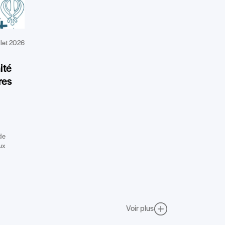
illet 2026
ité
res
de
ux
Voir plus