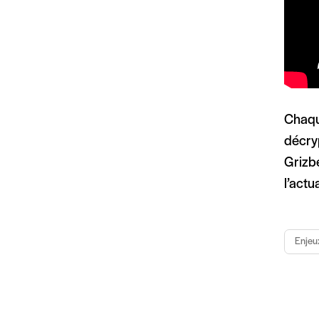
Chaqu
décryp
Grizbe
l’actu
Enjeu