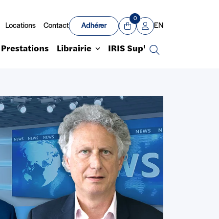
0
Locations
Contact
Adhérer
EN
Panier
Mon compte
Prestations
Librairie
IRIS Sup'
Recherche