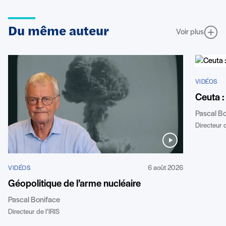
Du même auteur
Voir plus
VIDÉOS
Ceuta :
Pascal B
Directeur d
6 août 2026
VIDÉOS
Géopolitique de l’arme nucléaire
Pascal Boniface
Directeur de l’IRIS