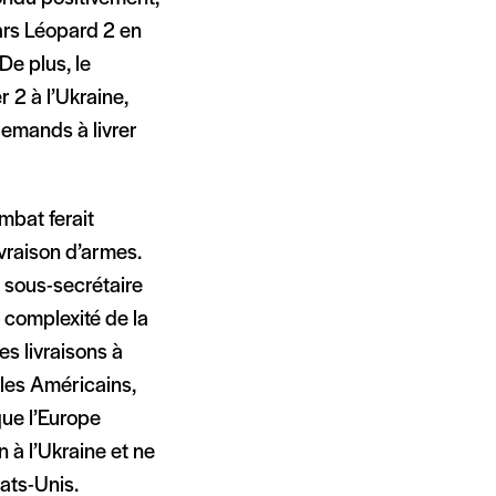
ars Léopard 2 en
De plus, le
 2 à l’Ukraine,
emands à livrer
ombat ferait
vraison d’armes.
e sous-secrétaire
 complexité de la
s livraisons à
e les Américains,
que l’Europe
n à l’Ukraine et ne
ats-Unis.