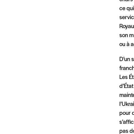
ce qu
servic
Royau
son m
ou à a
D’un s
franch
Les Ét
d’État
mainte
l’Ukra
pour d
s’affi
pas do