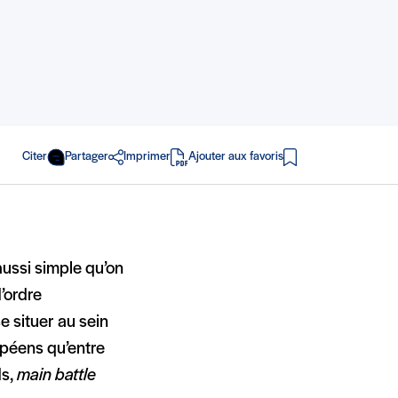
Citer
Partager
Imprimer
Ajouter aux favoris
en PDF
aussi simple qu’on
’ordre
e situer au sein
opéens qu’entre
ds,
main battle