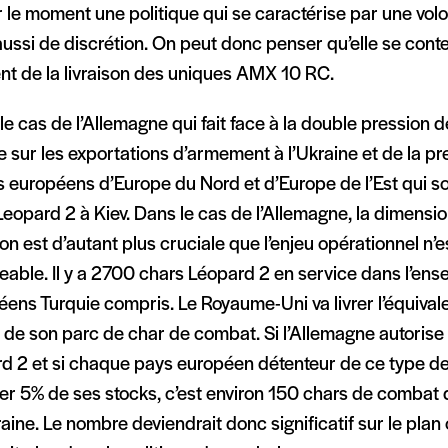
 le moment une politique qui se caractérise par une volon
ussi de discrétion. On peut donc penser qu’elle se conte
t de la livraison des uniques AMX 10 RC.
le cas de l’Allemagne qui fait face à la double pression 
e sur les exportations d’armement à l’Ukraine et de la p
s européens d’Europe du Nord et d’Europe de l’Est qui so
Leopard 2 à Kiev. Dans le cas de l’Allemagne, la dimensio
on est d’autant plus cruciale que l’enjeu opérationnel n’e
eable. Il y a 2700 chars Léopard 2 en service dans l’en
ens Turquie compris. Le Royaume-Uni va livrer l’équival
de son parc de char de combat. Si l’Allemagne autorise l
rd 2 et si chaque pays européen détenteur de ce type d
rer 5% de ses stocks, c’est environ 150 chars de combat q
raine. Le nombre deviendrait donc significatif sur le plan