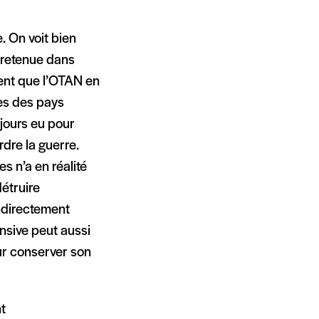
. On voit bien
 retenue dans
ment que l’OTAN en
ées des pays
ujours eu pour
rdre la guerre.
s n’a en réalité
étruire
indirectement
nsive peut aussi
ur conserver son
nt