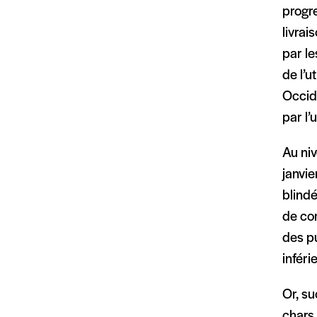
progr
livrai
par l
de l’u
Occide
par l’
Au niv
janvie
blindé
de com
des pu
inféri
Or, su
chars 