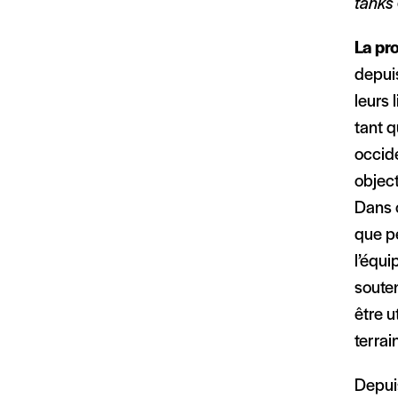
tanks
La pr
depuis
leurs 
tant q
occide
object
Dans c
que pe
l’équi
souten
être u
terrain
Depuis