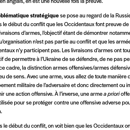
en anglais, en est une nouvelle fois la preuve.
oblématique stratégique
se pose au regard de la Russie
 le début du conflit que les Occidentaux font preuve de
livraisons d’armes, l’objectif étant de démontrer notam
u’organisation n’est pas partie au conflit et que les arm
ntaux n’y participent pas. Les livraisons d’armes ont to
if de permettre à l’Ukraine de se défendre, de ne pas pe
e cadre, la distinction armes offensives/armes défensive
u de sens. Avec une arme, vous allez de toute manière d
pement militaire de l’adversaire et donc directement ou 
ir une action offensive. À l’inverse, une arme
a priori
offe
tilisée pour se protéger contre une offensive adverse po
.
 le début du conflit, on voit bien que les Occidentaux o