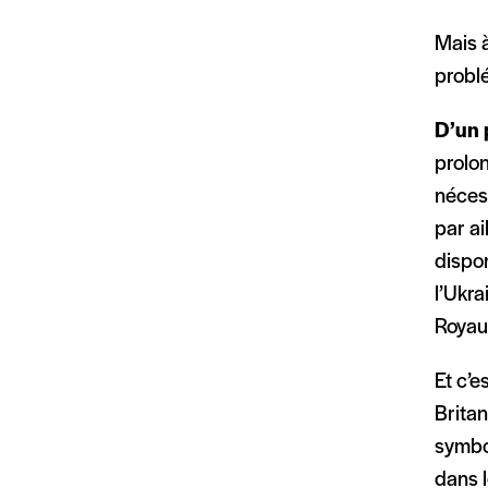
Mais à
problé
D’un 
prolon
nécess
par a
dispon
l’Ukra
Royaum
Et c’e
Britan
symbol
dans l