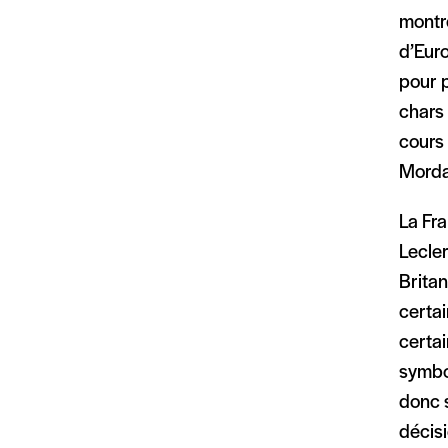
montr
d’Euro
pour 
chars 
cours 
Morda
La Fra
Lecle
Brita
certai
certai
symbol
donc s
décisi