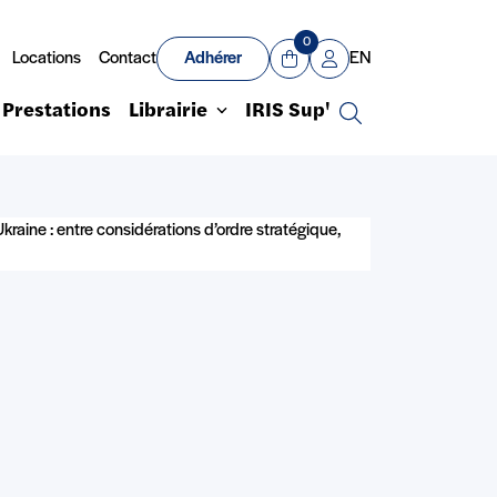
0
Locations
Contact
Adhérer
EN
Panier
Mon compte
Prestations
Librairie
IRIS Sup'
Recherche