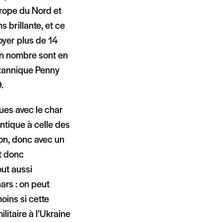
rope du Nord et
s brillante, et ce
oyer plus de 14
ain nombre sont en
itannique Penny
.
ues avec le char
ntique à celle des
on, donc avec un
t donc
out aussi
ars : on peut
oins si cette
litaire à l’Ukraine