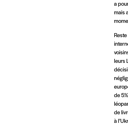
a pour
mais a
momen
Reste 
intern
voisin
leurs 
décisi
néglig
europé
de 5% 
léopa
de liv
à l’Uk