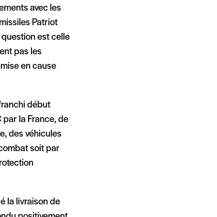
pements avec les
missiles Patriot
e question est celle
lent pas les
 remise en cause
franchi début
 par la France, de
e, des véhicules
 combat soit par
rotection
 la livraison de
pondu positivement,