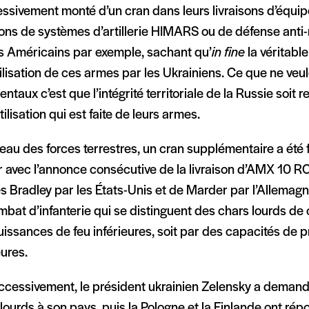
essivement monté d’un cran dans leurs livraisons d’équi
sons de systèmes d’artillerie HIMARS ou de défense anti-
es Américains par exemple, sachant qu’
in fine
la véritabl
tilisation de ces armes par les Ukrainiens. Ce que ne veu
ntaux c’est que l’intégrité territoriale de la Russie soit
utilisation qui est faite de leurs armes.
eau des forces terrestres, un cran supplémentaire a été 
r avec l’annonce consécutive de la livraison d’AMX 10 RC
s Bradley par les États-Unis et de Marder par l’Allemagn
bat d’infanterie qui se distinguent des chars lourds de
issances de feu inférieures, soit par des capacités de p
eures.
ccessivement, le président ukrainien Zelensky a demandé
lourds à son pays, puis la Pologne et la Finlande ont ré