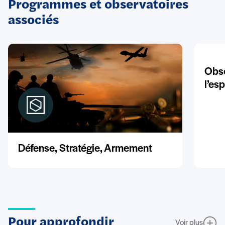
Programmes et observatoires
associés
Obse
l’es
Défense, Stratégie, Armement
Pour approfondir
Voir plus