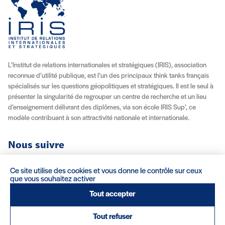
L’Institut de relations internationales et stratégiques (IRIS), association
reconnue d’utilité publique, est l’un des principaux think tanks français
spécialisés sur les questions géopolitiques et stratégiques. Il est le seul à
présenter la singularité de regrouper un centre de recherche et un lieu
d’enseignement délivrant des diplômes, via son école IRIS Sup’, ce
modèle contribuant à son attractivité nationale et internationale.
Nous suivre
Youtube
Instagram
Facebook
X (Twitter)
Linkedin
Flux RSS
Ce site utilise des cookies et vous donne le contrôle sur ceux
que vous souhaitez activer
À propos
Recrutement
Locations
Contact
Tout accepter
Tout refuser
Mentions légales/Crédits
Conditions d’utilisation
CGV