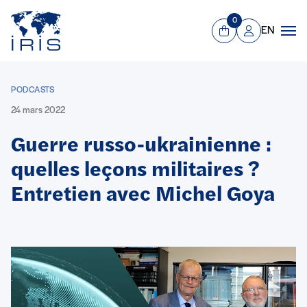
Panneau de gestion des cookies
Aller au contenu principal
0
EN
Panier
Mon compte
Men
PODCASTS
24 mars 2022
Guerre russo-ukrainienne :
quelles leçons militaires ?
Entretien avec Michel Goya