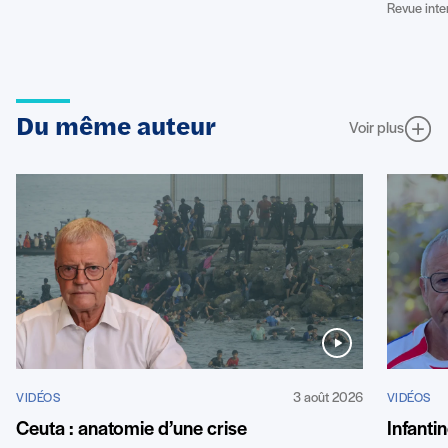
Revue inte
Du même auteur
Voir plus
3 août 2026
VIDÉOS
VIDÉOS
Ceuta : anatomie d’une crise
Infant