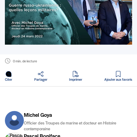
0 min. de lecture
en PDF
Citer
Partager
Imprimer
Ajouter aux favoris
Michel Goya
Officier des Troupes de marine et docteur en Histoire
contemporaine
Pascal Boniface