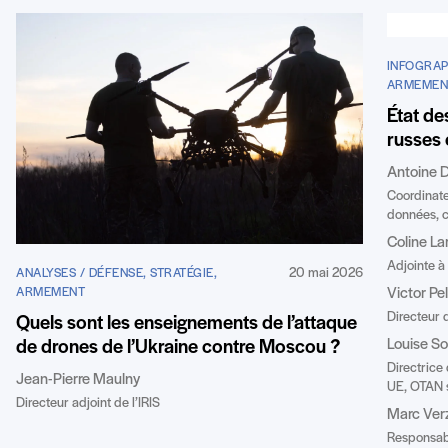
INFOGRAPH
ARMEMEN
État de
russes 
Antoine D
Coordinate
données, c
Coline La
Adjointe à
20 mai 2026
ANALYSES / DÉFENSE, STRATÉGIE,
Victor Pe
ARMEMENT
Directeur d
Quels sont les enseignements de l’attaque
Louise So
de drones de l’Ukraine contre Moscou ?
Directrice
Jean-Pierre Maulny
UE, OTAN s
Directeur adjoint de l’IRIS
Marc Verz
Responsabl