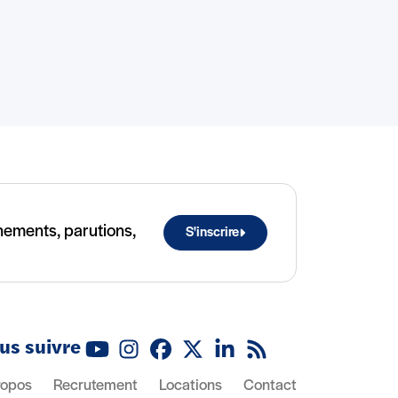
ènements, parutions,
S'inscrire
us suivre
Youtube
Instagram
Facebook
X (Twitter)
Linkedin
Flux RSS
ropos
Recrutement
Locations
Contact