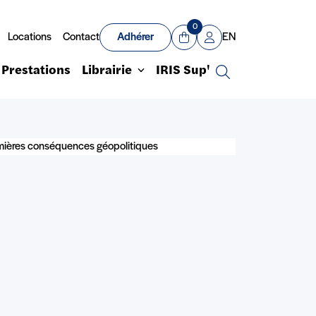
0
Locations
Contact
Adhérer
EN
Panier
Mon compte
Prestations
Librairie
IRIS Sup'
Recherche