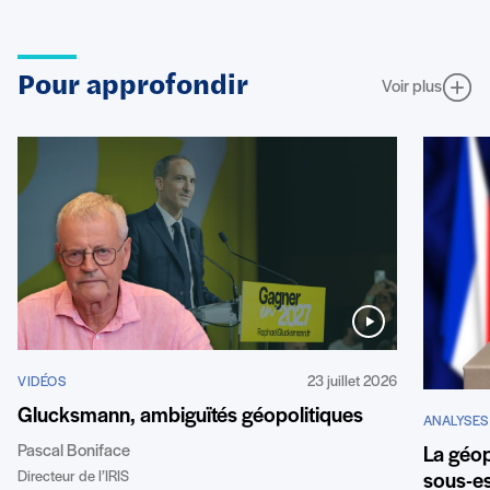
Pour approfondir
Voir plus
23 juillet 2026
VIDÉOS
Glucksmann, ambiguïtés géopolitiques
ANALYSES
Pascal Boniface
La géop
Directeur de l’IRIS
sous-es