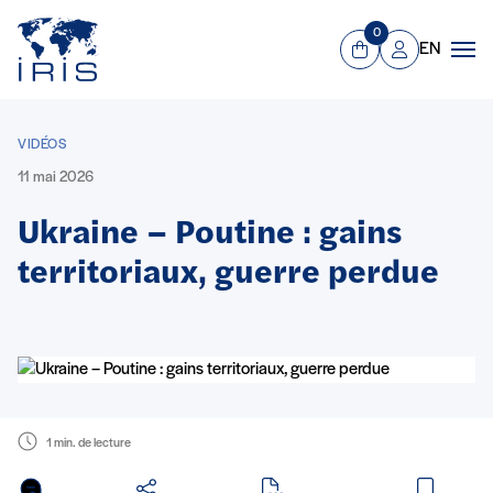
Panneau de gestion des cookies
Aller au contenu principal
0
EN
Panier
Mon compte
Men
VIDÉOS
11 mai 2026
Ukraine – Poutine : gains
territoriaux, guerre perdue
1 min. de lecture
en PDF