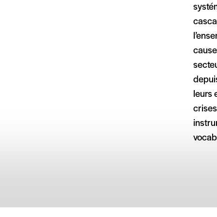
systém
cascad
l’ense
cause
secte
depui
leurs
crises
instru
vocabu