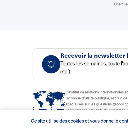
Chercheu
Recevoir la newsletter
Toutes les semaines, toute l'a
etc.).
L’Institut de relations internationales e
reconnue d’utilité publique, est l’un d
spécialisés sur les questions géopolitiqu
présenter la singularité de regrouper u
d’enseignement délivrant des diplômes
Ce site utilise des cookies et vous donne le con
contribuant à son attractivité nationale