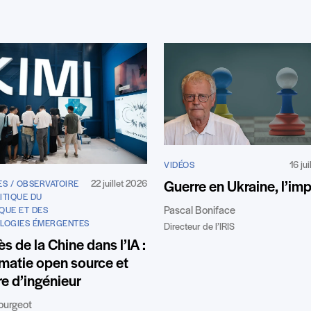
16 ju
VIDÉOS
22 juillet 2026
Guerre en Ukraine, l’im
ES / OBSERVATOIRE
ITIQUE DU
Pascal Boniface
QUE ET DES
LOGIES ÉMERGENTES
Directeur de l’IRIS
s de la Chine dans l’IA :
matie open source et
re d’ingénieur
ourgeot