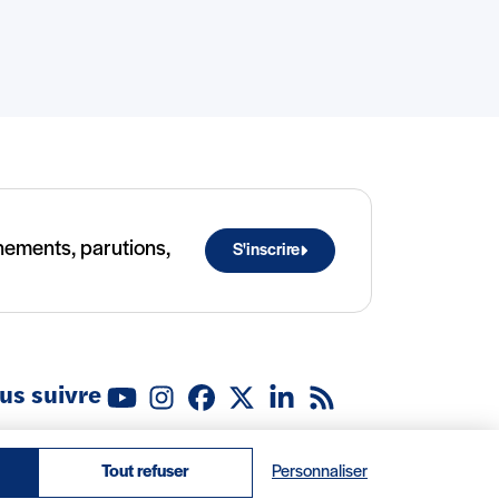
ènements, parutions,
S'inscrire
us suivre
Youtube
Instagram
Facebook
X (Twitter)
Linkedin
Flux RSS
ropos
Recrutement
Locations
Contact
Tout refuser
Personnaliser