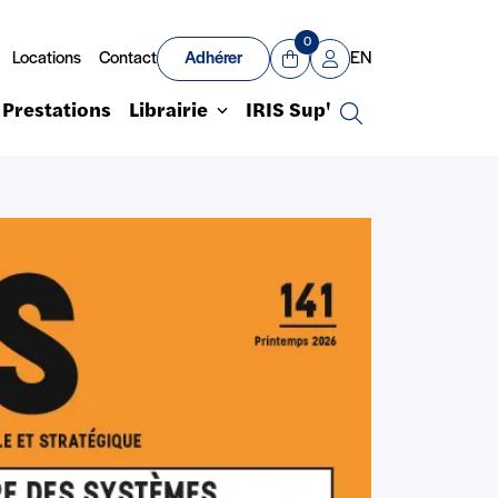
0
Locations
Contact
Adhérer
EN
Panier
Mon compte
Prestations
Librairie
IRIS Sup'
Recherche