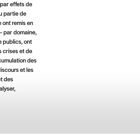
 par effets de
u partie de
e ont remis en
 – par domaine,
 publics, ont
 crises et de
ccumulation des
discours et les
et des
alyser,