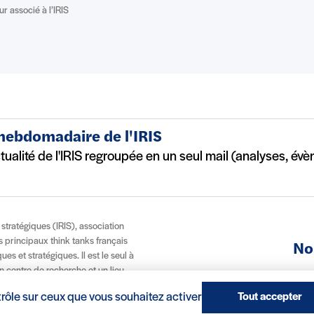
r associé à l’IRIS
 hebdomadaire de l'IRIS
ctualité de l'IRIS regroupée en un seul mail (analyses, év
t stratégiques (IRIS), association
es principaux think tanks français
No
es et stratégiques. Il est le seul à
n centre de recherche et un lieu
À p
, via son école IRIS Sup’, ce modèle
trôle sur ceux que vous souhaitez activer
Tout accepter
 et internationale.