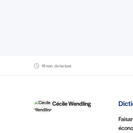
19 min. de lecture
Dict
Cécile Wendling
Faisan
économ