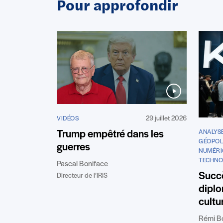
Pour approfondir
29 juillet 2026
VIDÉOS
Trump empêtré dans les
ANALYS
GÉOPOL
guerres
NUMÉRI
TECHNO
Pascal Boniface
Succè
Directeur de l’IRIS
diplo
cultu
Rémi B