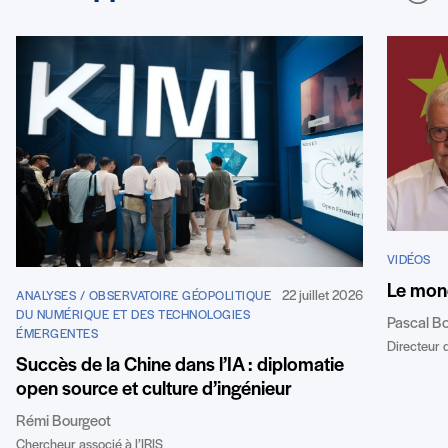
VIDÉOS
Le mond
22 juillet 2026
ANALYSES / OBSERVATOIRE GÉOPOLITIQUE
DU NUMÉRIQUE ET DES TECHNOLOGIES
Pascal B
ÉMERGENTES
Directeur d
Succès de la Chine dans l’IA : diplomatie
open source et culture d’ingénieur
Rémi Bourgeot
Chercheur associé à l’IRIS