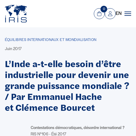
Panneau de gestion des cookies
Aller au contenu principal
0
EN
Panier
Mon compte
Men
ÉQUILIBRES INTERNATIONAUX ET MONDIALISATION
Juin 2017
L’Inde a-t-elle besoin d’être
industrielle pour devenir une
grande puissance mondiale ?
/ Par Emmanuel Hache
et Clémence Bourcet
Contestations démocratiques, désordre international ?
RIS N°106 - Été 2017