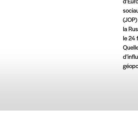
d’Eur
socia
(JOP) 
la Rus
le 24 
Quelle
d’infl
géopo