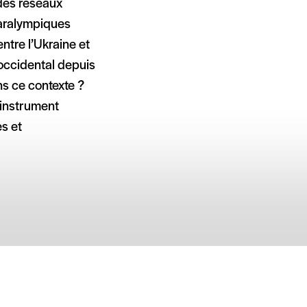
des réseaux
paralympiques
entre l’Ukraine et
 occidental depuis
ns ce contexte ?
 instrument
es et