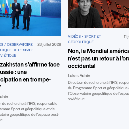
11 
VIDÉOS / SPORT ET
GÉOPOLITIQUE
28 juillet 2026
ES / OBSERVATOIRE
Non, le Mondial améric
TIQUE DE L’ESPACE
OVIÉTIQUE
n’est pas un retour à l’or
zakhstan s’affirme face
occidental
Russie : une
Lukas Aubin
cipation en trompe-
Directeur de recherche à l’IRIS, resp
?
du Programme Sport et géopolitique 
l’Observatoire géopolitique de l’espa
ubin
soviétique
r de recherche à l’IRIS, responsable
amme Sport et géopolitique et de
atoire géopolitique de l’espace post-
ue