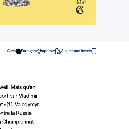
Citer
Partager
Imprimer
Ajouter aux favoris
en PDF
rwell. Mais qu’en
port par Vladimir
t » [1], Volodymyr
ontre la Russie
 au Championnat