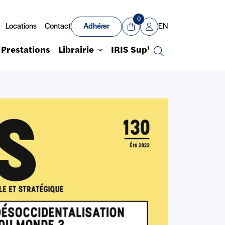
0
Locations
Contact
Adhérer
EN
Panier
Mon compte
Prestations
Librairie
IRIS Sup'
Recherche