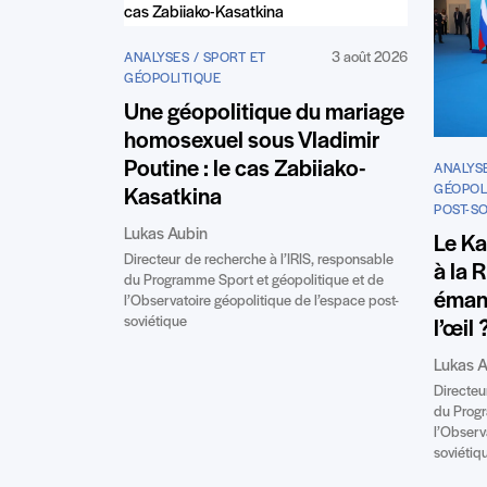
3 août 2026
ANALYSES / SPORT ET
GÉOPOLITIQUE
Une géopolitique du mariage
homosexuel sous Vladimir
Poutine : le cas Zabiiako-
ANALYS
GÉOPOLI
Kasatkina
POST-S
Lukas Aubin
Le Ka
Directeur de recherche à l’IRIS, responsable
à la 
du Programme Sport et géopolitique et de
éman
l’Observatoire géopolitique de l’espace post-
soviétique
l’œil 
Lukas A
Directeu
du Progr
l’Observ
soviétiq