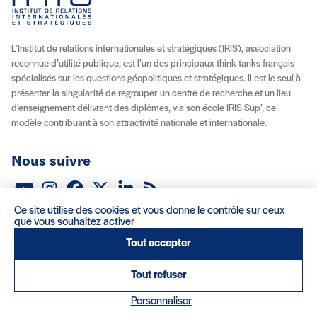
L’Institut de relations internationales et stratégiques (IRIS), association
reconnue d’utilité publique, est l’un des principaux think tanks français
spécialisés sur les questions géopolitiques et stratégiques. Il est le seul à
présenter la singularité de regrouper un centre de recherche et un lieu
d’enseignement délivrant des diplômes, via son école IRIS Sup’, ce
modèle contribuant à son attractivité nationale et internationale.
Nous suivre
Youtube
Instagram
Facebook
X (Twitter)
Linkedin
Flux RSS
Ce site utilise des cookies et vous donne le contrôle sur ceux
À propos
Recrutement
Locations
Contact
que vous souhaitez activer
Tout accepter
Mentions légales/Crédits
Conditions d’utilisation
CGV
Tout refuser
(nouvelle fenêtre)
Réalisation : Clair et Net.
Personnaliser
© 2026 IRIS