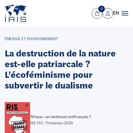
Panneau de gestion des cookies
Aller au contenu principal
0
EN
Panier
Mon compte
Men
ÉNERGIE ET ENVIRONNEMENT
La destruction de la nature
est-elle patriarcale ?
L’écoféminisme pour
subvertir le dualisme
Afrique : un sentiment antifrançais ?
RIS 133 - Printemps 2024