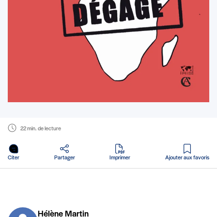
22 min. de lecture
en PDF
Citer
Partager
Imprimer
Ajouter aux favoris
Hélène Martin