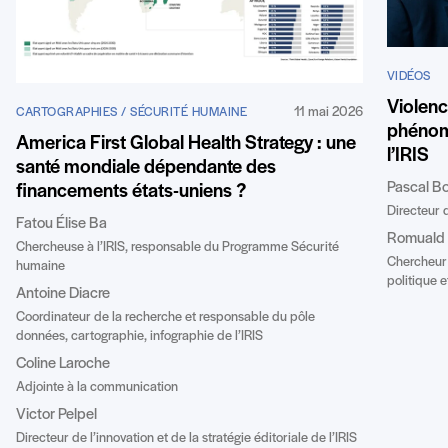
VIDÉOS
Violenc
11 mai 2026
CARTOGRAPHIES / SÉCURITÉ HUMAINE
phénomè
America First Global Health Strategy : une
l’IRIS
santé mondiale dépendante des
Pascal B
financements états-uniens ?
Directeur d
Fatou Élise Ba
Romuald 
Chercheuse à l’IRIS, responsable du Programme Sécurité
Chercheur a
humaine
politique 
Antoine Diacre
Coordinateur de la recherche et responsable du pôle
données, cartographie, infographie de l’IRIS
Coline Laroche
Adjointe à la communication
Victor Pelpel
Directeur de l’innovation et de la stratégie éditoriale de l’IRIS