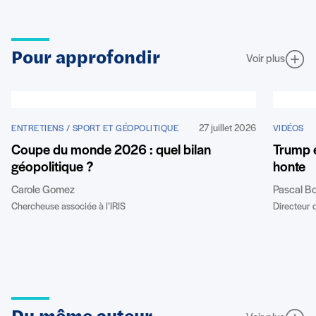
Pour approfondir
Voir plus
27 juillet 2026
ENTRETIENS / SPORT ET GÉOPOLITIQUE
VIDÉOS
Coupe du monde 2026 : quel bilan
Trump e
géopolitique ?
honte
Carole Gomez
Pascal B
Chercheuse associée à l’IRIS
Directeur d