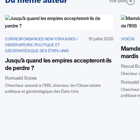
Du même auteur
Voir plus
15 juillet 2026
CORRESPONDANCES NEW-YORKAISES /
VIDÉOS
OBSERVATOIRE POLITIQUE ET
Mamdan
GÉOSTRATÉGIQUE DES ÉTATS-UNIS
mardis 
Jusqu’à quand les empires accepteront-ils
Pascal B
de perdre ?
Directeur d
Romuald Sciora
Romuald 
Chercheur associé à l’IRIS, directeur de l’Observatoire
Chercheur a
politique et géostratégique des États-Unis
politique 