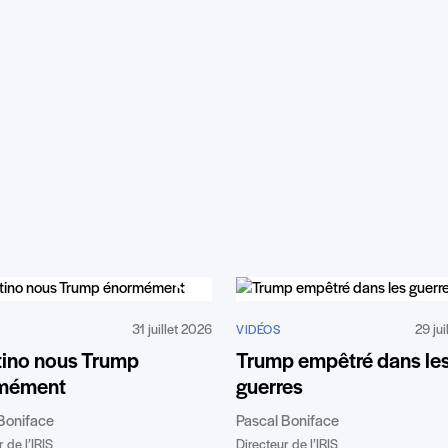
31 juillet 2026
29 jui
VIDÉOS
tino nous Trump
Trump empêtré dans le
mément
guerres
Boniface
Pascal Boniface
 de l’IRIS
Directeur de l’IRIS