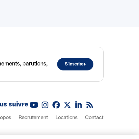
ènements, parutions,
S'inscrire
us suivre
Youtube
Instagram
Facebook
X (Twitter)
Linkedin
Flux RSS
ropos
Recrutement
Locations
Contact