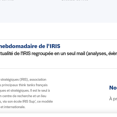
 hebdomadaire de l'IRIS
ctualité de l'IRIS regroupée en un seul mail (analyses, év
t stratégiques (IRIS), association
es principaux think tanks français
No
es et stratégiques. Il est le seul à
n centre de recherche et un lieu
À p
, via son école IRIS Sup’, ce modèle
 et internationale.