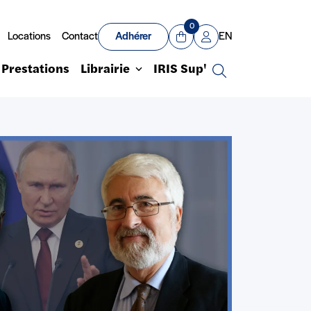
0
Locations
Contact
Adhérer
EN
Panier
Mon compte
Prestations
Librairie
IRIS Sup'
Recherche