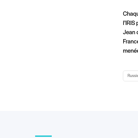
Chaqu
l’‪IRI
Jean d
France
menée 
Russi