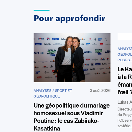
Pour approfondir
ANALYS
GÉOPOLI
POST-S
Le Ka
à la 
éman
3 août 2026
ANALYSES / SPORT ET
l’œil 
GÉOPOLITIQUE
Lukas A
Une géopolitique du mariage
Directeu
homosexuel sous Vladimir
du Progr
Poutine : le cas Zabiiako-
l’Observ
soviétiq
Kasatkina