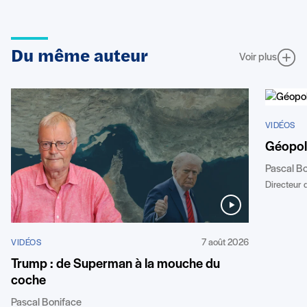
Du même auteur
Voir plus
VIDÉOS
Géopoli
Pascal B
Directeur d
7 août 2026
VIDÉOS
Trump : de Superman à la mouche du
coche
Pascal Boniface