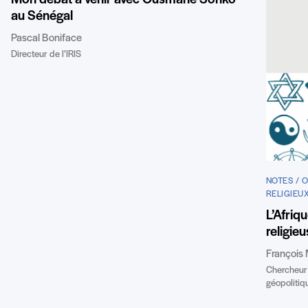
Mon débat à venir avec Ousmane Sonko
au Sénégal
Pascal Boniface
Directeur de l’IRIS
NOTES / 
RELIGIEU
L’Afriq
religie
François 
Chercheur a
géopolitiq