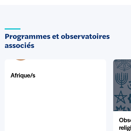
Programmes et observatoires
associés
Afrique/s
Obse
reli