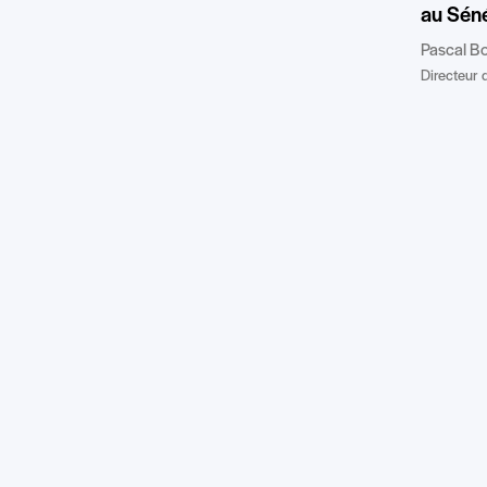
au Sén
Pascal B
Directeur d