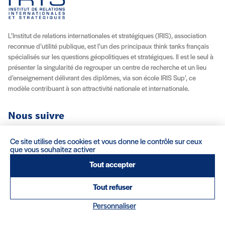
L’Institut de relations internationales et stratégiques (IRIS), association
reconnue d’utilité publique, est l’un des principaux think tanks français
spécialisés sur les questions géopolitiques et stratégiques. Il est le seul à
présenter la singularité de regrouper un centre de recherche et un lieu
d’enseignement délivrant des diplômes, via son école IRIS Sup’, ce
modèle contribuant à son attractivité nationale et internationale.
Nous suivre
Youtube
Instagram
Facebook
X (Twitter)
Linkedin
Flux RSS
Ce site utilise des cookies et vous donne le contrôle sur ceux
que vous souhaitez activer
À propos
Recrutement
Locations
Contact
Tout accepter
Tout refuser
Mentions légales/Crédits
Conditions d’utilisation
CGV
(nouvelle fenêtre)
Personnaliser
Réalisation : Clair et Net.
© 2026 IRIS