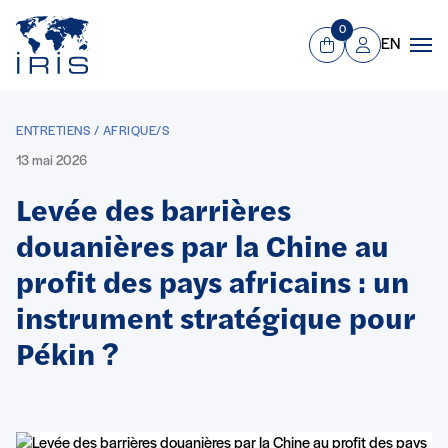
Panneau de gestion des cookies
Aller au contenu principal
0
EN
Panier
Mon compte
Men
ENTRETIENS / AFRIQUE/S
13 mai 2026
Levée des barrières
douanières par la Chine au
profit des pays africains : un
instrument stratégique pour
Pékin ?