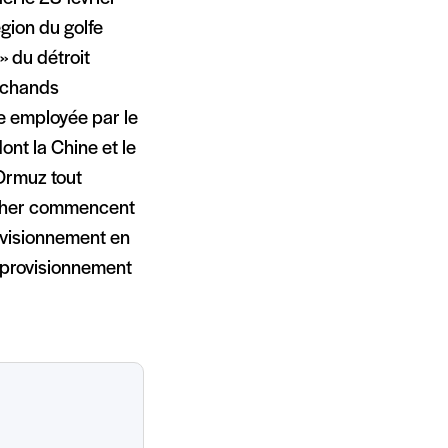
égion du golfe
» du détroit
archands
ie employée par le
ont la Chine et le
’Ormuz tout
pêcher commencent
ovisionnement en
approvisionnement