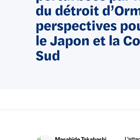
du détroit d’Orm
perspectives pou
le Japon et la C
Sud
L’atta