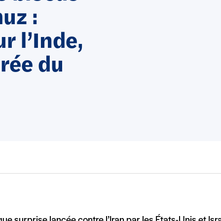
uz :
r l’Inde,
orée du
que surprise lancée contre l’Iran par les États-Unis et Isra