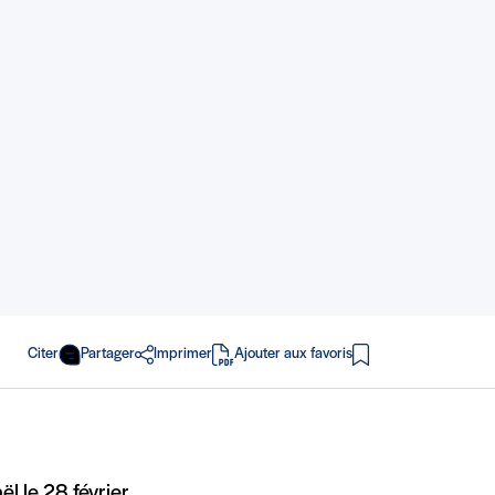
Citer
Partager
Imprimer
Ajouter aux favoris
en PDF
ël le 28 février