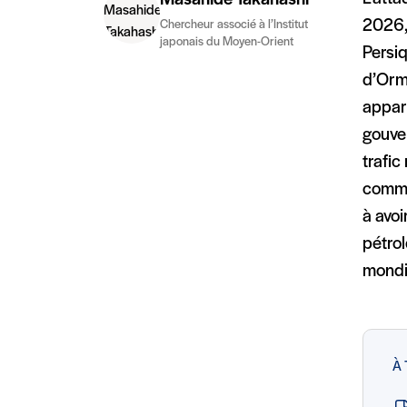
Masahide Takahashi
2026, 
Chercheur associé à l’Institut
japonais du Moyen-Orient
Persiq
d’Orm
appart
gouver
trafic
comme
à avo
pétrol
mondia
À