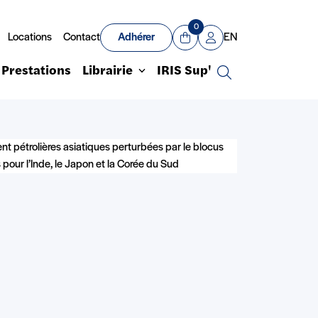
0
Locations
Contact
Adhérer
EN
Panier
Mon compte
Prestations
Librairie
IRIS Sup'
Recherche