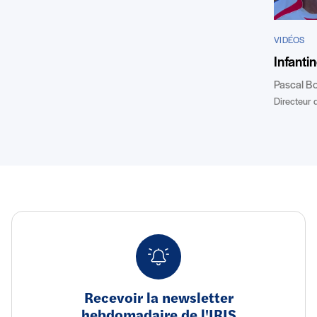
VIDÉOS
Infant
Pascal B
Directeur d
Recevoir la newsletter
hebdomadaire de l'IRIS