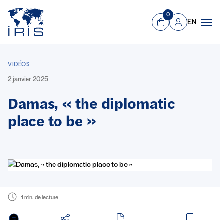
Panneau de gestion des cookies
Aller au contenu principal
0
EN
Panier
Mon compte
Men
VIDÉOS
2 janvier 2025
Damas, « the diplomatic
place to be »
1 min. de lecture
en PDF