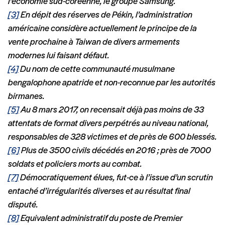
l’économie sud-coréenne, le groupe Samsung.
[3]
En dépit des réserves de Pékin, l’administration
américaine considère actuellement le principe de la
vente prochaine à Taiwan de divers armements
modernes lui faisant défaut.
[4]
Du nom de cette communauté musulmane
bengalophone apatride et non-reconnue par les autorités
birmanes.
[5]
Au 8 mars 2017, on recensait déjà pas moins de 33
attentats de format divers perpétrés au niveau national,
responsables de 328 victimes et de près de 600 blessés.
[6]
Plus de 3500 civils décédés en 2016 ; près de 7000
soldats et policiers morts au combat.
[7]
Démocratiquement élues, fut-ce à l’issue d’un scrutin
entaché d’irrégularités diverses et au résultat final
disputé.
[8]
Equivalent administratif du poste de Premier