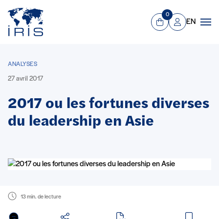
Panneau de gestion des cookies
Aller au contenu principal
0
EN
Panier
Mon compte
Men
ANALYSES
27 avril 2017
2017 ou les fortunes diverses
du leadership en Asie
13 min. de lecture
en PDF