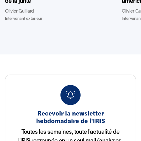
de la junte
améric
Olivier Guillard
Olivier Gu
Intervenant extérieur
Intervenan
Recevoir la newsletter
hebdomadaire de l'IRIS
Toutes les semaines, toute l'actualité de
l'IRIS regroupée en un seul mail (analyses,