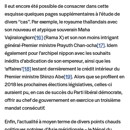
Il eut encore été possible de consacrer dans cette
esquisse quelques pages supplémentaires à l’étude de
divers ‘’cas’’. Par exemple, le royaume thaïlandais avec
son nouveau et atypique souverain Maha
Vajiralongkorn
[16]
(Rama X) et son non moins intrigant
général-Premier ministre Prayuth Chan-ocha
[17]
. Idem
également pour l’archipel nippon avec les souhaits
inédits d’abdication de son empereur, ainsi que les
‘affaires’
[18]
lestant dernièrement le crédit intérieur du
Premier ministre Shinzo Abe
[19]
. Alors que se profilent en
2018 les prochaines élections législatives, celles-ci
auraient pu, en cas de succès du Parti libéral démocrate,
offrir au chef de gouvernement en exercice un troisième
mandat consécutif.
Enfin, l’actualité à moyen terme de divers points chauds
politiques notoires d’Asie méridionale – le Népal du