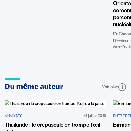
Orienta
coréenn
personn
nucléai
Dr. Cheo
Directeur 
Asie-Pacifi
Du même auteur
Voir plus
31 juillet 2019
ANALYSES
ENTRETIE
Thaïlande : le crépuscule en trompe-l’œil
Birmani