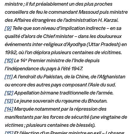
ministre ; il fut préalablement un des plus proches
conseillers de feu le commandant Massoud puis ministre
des Affaires étrangères de l’administration H. Karzai.
[9]
Telle que son niveau d’implication indirecte – en sa
qualité d’alors de Chief minister – dans les douloureux
événements inter-religieux d’Ayodhya (Uttar Pradesh) en
1992, où l’on déplora plusieurs centaines de vicitimes.
[10]
Le 14
Premier ministre de l’Inde depuis
e
l’indépendance du pays à l’été 1947.
[11]
A l’endroit du Pakistan, de la Chine, de l’Afghanistan
ou encore des autres pays composant l’Asie du sud.
[12]
Appellation birmane traditionnelle de l’armée.
[13]
Le jeune souverain du royaume du Bhoutan.
[14]
Marquée notamment par la répression des
manifestants par les forces de sécurité (une vingtaine de
victimes ; plusieurs centaines de blessés).
[15]
Et l’élection d’un Premier ministre en exil – Lobsang