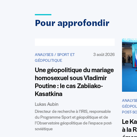
Pour approfondir
3 août 2026
ANALYSES / SPORT ET
GÉOPOLITIQUE
Une géopolitique du mariage
homosexuel sous Vladimir
Poutine : le cas Zabiiako-
Kasatkina
ANALYS
Lukas Aubin
GÉOPOLI
Directeur de recherche à l’IRIS, responsable
POST-S
du Programme Sport et géopolitique et de
Le Ka
l’Observatoire géopolitique de l’espace post-
à la 
soviétique