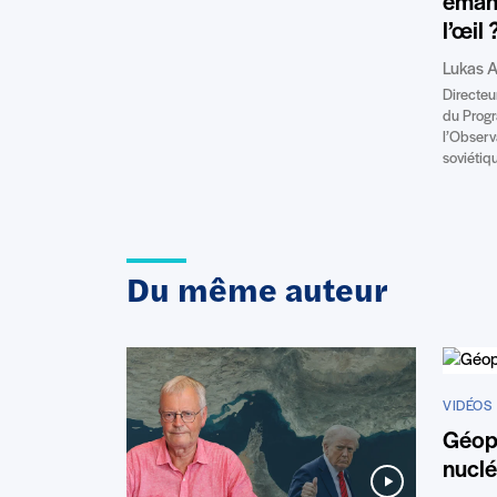
éman
l’œil 
Lukas A
Directeu
du Progr
l’Observ
soviétiq
Du même auteur
VIDÉOS
Géopo
nuclé