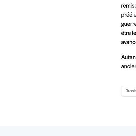
remis
prééle
guerre
être 
avancé
Autant
ancie
Russi