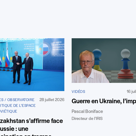
16 ju
VIDÉOS
28 juillet 2026
Guerre en Ukraine, l’im
ES / OBSERVATOIRE
TIQUE DE L’ESPACE
Pascal Boniface
OVIÉTIQUE
Directeur de l’IRIS
zakhstan s’affirme face
Russie : une