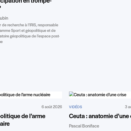
cipation en trompe-
?
ubin
r de recherche à l’IRIS, responsable
amme Sport et géopolitique et de
atoire géopolitique de l’espace post-
ue
6 août 2026
3 a
VIDÉOS
litique de l’arme
Ceuta : anatomie d’une 
aire
Pascal Boniface