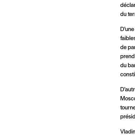
déclar
du ter
D’une 
faible
de par
prendr
du ba
consti
D’autr
Moscou
tourne
prési
Vladim