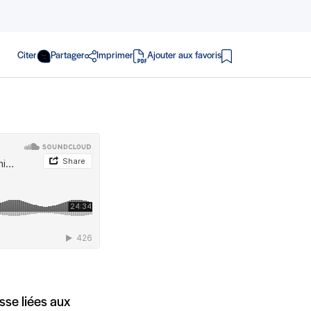
Citer
Partager
Imprimer
Ajouter aux favoris
en PDF
usse liées aux