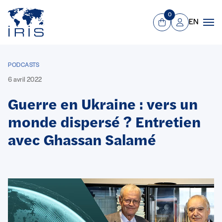
Panneau de gestion des cookies
Aller au contenu principal
0
EN
Panier
Mon compte
Men
PODCASTS
6 avril 2022
Guerre en Ukraine : vers un
monde dispersé ? Entretien
avec Ghassan Salamé