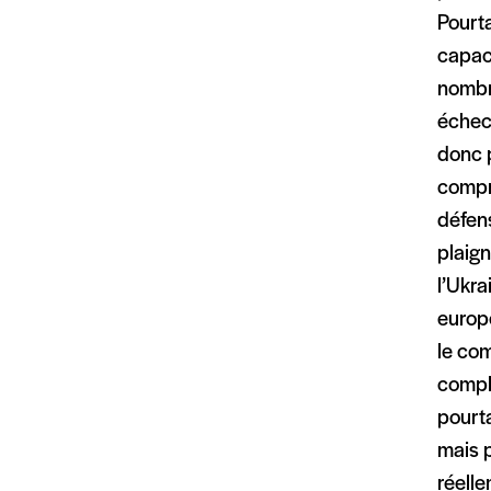
Pourta
capaci
nombr
échecs
donc p
compr
défens
plaig
l’Ukra
europé
le com
compl
pourta
mais p
réelle