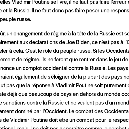
lles Vladimir Poutine se livre, il ne faut pas faire l’erre
 et la Russie. Il ne faut donc pas faire peser une responsa
 peuple russe.
ûr, un changement de régime à la tête de la Russie est s
irement aux déclarations de Joe Biden, ce n’est pas à l
ler à cela. C’est le rôle du peuple russe. Si les Occiden
ment de régime, ils ne feront que rentrer dans le jeu de
énonce un complot occidental contre la Russie. Les pay
raient également de s’éloigner de la plupart des pays n
faut pas que la réponse à Vladimir Poutine soit purement
ate déjà que beaucoup de pays en dehors du monde occi
e sanctions contre la Russie et ne veulent pas d’un mond
rement dominé par l’Occident. Le combat des Occidentau
 de Vladimir Poutine doit être un combat pour le respect
ational, mais il ne doit pas apparaître comme le combat 