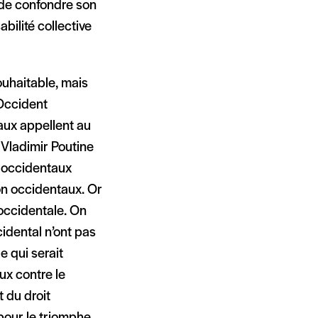
ur de confondre son
bilité collective
ouhaitable, mais
’Occident
taux appellent au
 Vladimir Poutine
s occidentaux
on occidentaux. Or
 occidentale. On
dental n’ont pas
e qui serait
x contre le
 du droit
pour le triomphe