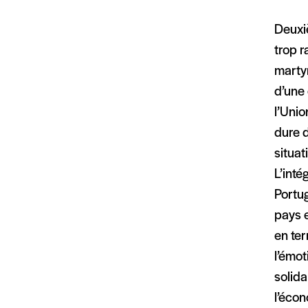
Deuxiè
trop 
martyr
d’une
l’Uni
dure d
situat
L’inté
Portug
pays e
en te
l’émot
solida
l’écon