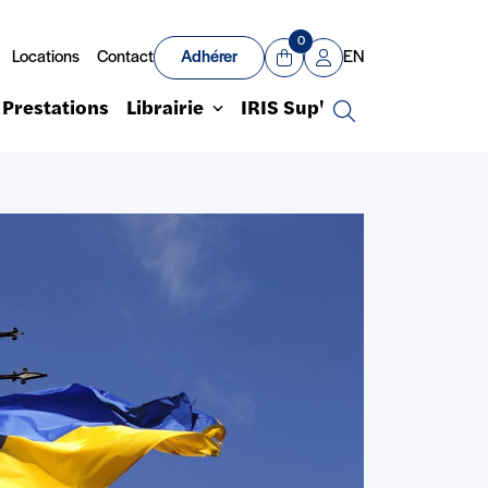
0
Locations
Contact
Adhérer
EN
Panier
Mon compte
Prestations
Librairie
IRIS Sup'
Recherche