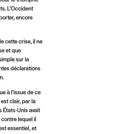
ts. L’Occident
xporter, encore
 cette crise, il ne
sse et que
simple sur la
entes déclarations
n.
e à l’issue de ce
est clair, par la
s États-Unis avait
contre lequel il
st essentiel, et