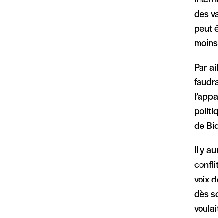
des va
peut ê
moins 
Par ai
faudra
l’appa
politi
de Bid
Il y a
confli
voix d
dès so
voulai