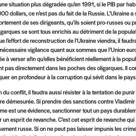
ne situation plus dégradée qu’en 1991, si le PIB par habi
00 dollars, ce n’est pas du fait de la Russie. L’Ukraine a 
tement de ses dirigeants, qu’ils soient pro-russes ou 
igarques se sont tous enrichis au détriment de la popula
e l’effort de reconstruction de l’Ukraine viendra, il faudr
 nécessaire vigilance quant aux sommes que l’Union eu
 à verser afin qu’elles bénéficient réellement à la popula
ent pas directement dans les poches des oligarques. Il c
quer en profondeur à la corruption qui sévit dans le pays
in du conflit, il faudra aussi résister à la tentation de puni
re démesurée. Si prendre des sanctions contre Vladimir 
gime est une évidence, sanctionner tout un pays durable
r un esprit de revanche. C’est cet esprit de revanche qu
sement russe. Si on ne peut pas laisser impunis les crim