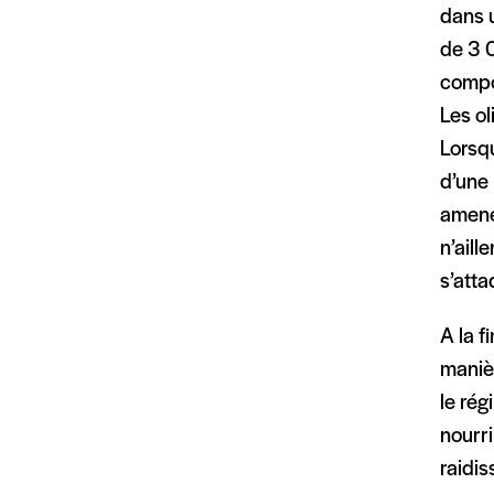
dans u
de 3 0
compor
Les ol
Lorsqu
d’une
amenée
n’aill
s’atta
A la f
maniè
le ré
nourri
raidis