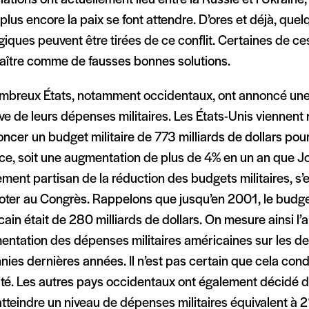
 plus encore la paix se font attendre. D’ores et déjà, que
giques peuvent être tirées de ce conflit. Certaines de c
aître comme de fausses bonnes solutions.
mbreux États, notamment occidentaux, ont annoncé un
ve de leurs dépenses militaires. Les États-Unis viennen
ncer un budget militaire de 773 milliards de dollars pou
ice, soit une augmentation de plus de 4% en un an que J
lement partisan de la réduction des budgets militaires, s
voter au Congrès. Rappelons que jusqu’en 2001, le budget
ain était de 280 milliards de dollars. On mesure ainsi l
mentation des dépenses militaires américaines sur les d
ies dernières années. Il n’est pas certain que cela cond
té. Les autres pays occidentaux ont également décidé de
tteindre un niveau de dépenses militaires équivalent à 2