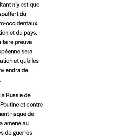
tant n’y est que
souffert du
pro-occidentaux.
tion et du pays.
a faire preuve
ropéenne sera
tion et qu’elles
onviendra de
.
r la Russie de
Poutine et contre
ment risque de
i a amené au
es de guerres