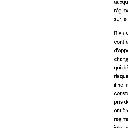
auxque
régime
sur le
Bien s
contra
d’appe
change
qui d
risque
il ne 
const
pris d
entiè
régime
intern