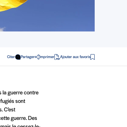
Citer
Partager
Imprimer
Ajouter aux favoris
en PDF
s la guerre contre
fugiés sont
s. C’est
cette guerre. Des
 mais le cessez-le-