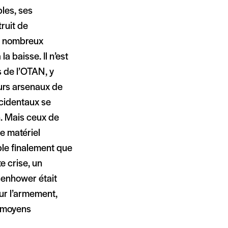
bles, ses
ruit de
de nombreux
la baisse. Il n’est
s de l’OTAN, y
urs arsenaux de
ccidentaux se
n. Mais ceux de
e matériel
ble finalement que
e crise, un
senhower était
our l’armement,
s moyens