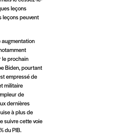
lques leçons
es leçons peuvent
e augmentation
t notamment
r le prochain
oe Biden, pourtant
’est empressé de
 militaire
’ampleur de
eux dernières
uise à plus de
 suivre cette voie
% du PIB.