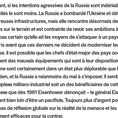
nt, si les intentions agressives de la Russie sont indénia
tés le sont moins. La Russie a bombardé l’Ukraine et dét
euses infrastructures, mais elle rencontre désormais 
 sur le terrain et est contrainte de revoir ses ambitions à 
as certain qu’elle ait les moyens de s’attaquer à un pay
is avant que ces derniers ne décident de moderniser le
e. Il est possible que les chefs d’état-major des pays o
nent des mauvais équipements qui sont à leur dispositio
ine sont certainement dans un état plus déplorable que l
en, et la Russie a néanmoins du mal à s’imposer. Il sem
plexe militaro-industriel soit un des bénéficiaires de cett
exe que dès 1961 Eisenhower dénonçait – le général Ei
nt bien loin d’être un pacifiste. Toujours plus d’argent p
as de réflexion globale sur la réalité de la menace et le
ment efficaces pour la contrer.