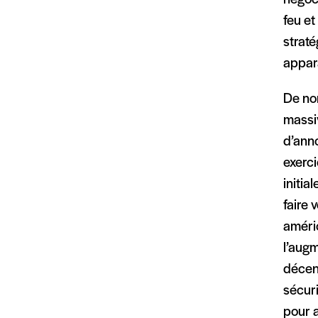
feu et
straté
appar
De no
massi
d’anno
exerc
initia
faire 
améric
l’aug
décenn
sécuri
pour a