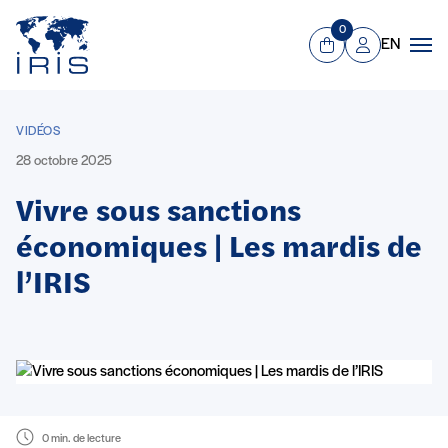
Panneau de gestion des cookies
Aller au contenu principal
0
EN
Panier
Mon compte
Men
VIDÉOS
28 octobre 2025
Vivre sous sanctions
économiques | Les mardis de
l’IRIS
0 min. de lecture