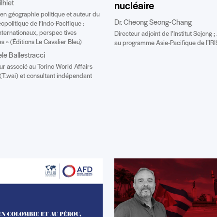
lhiet
nucléaire
en géographie politique et auteur du
Dr. Cheong Seong-Chang
éopolitique de l’Indo-Pacifique :
nternationaux, perspec tives
Directeur adjoint de l’Institut Sejong 
es » (Éditions Le Cavalier Bleu)
au programme Asie-Pacifique de l’IRI
e Ballestracci
r associé au Torino World Affairs
e (T.wai) et consultant indépendant