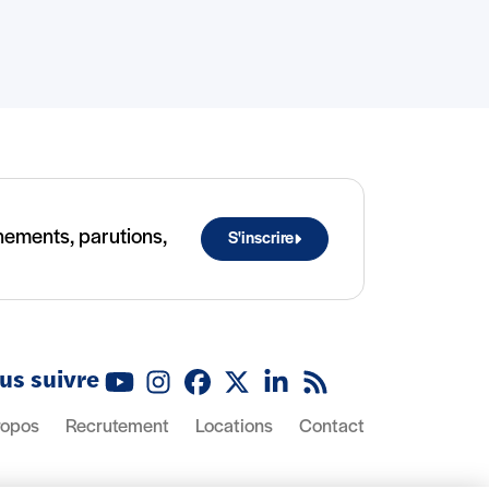
ènements, parutions,
S'inscrire
us suivre
Youtube
Instagram
Facebook
X (Twitter)
Linkedin
Flux RSS
ropos
Recrutement
Locations
Contact