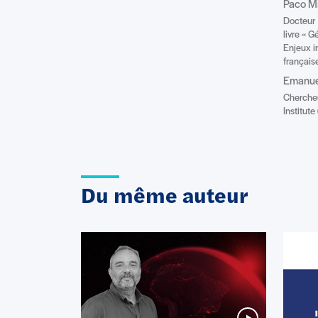
Paco Mi
Docteur 
livre « G
Enjeux i
français
Emanuel
Chercheu
Institut
Du même auteur