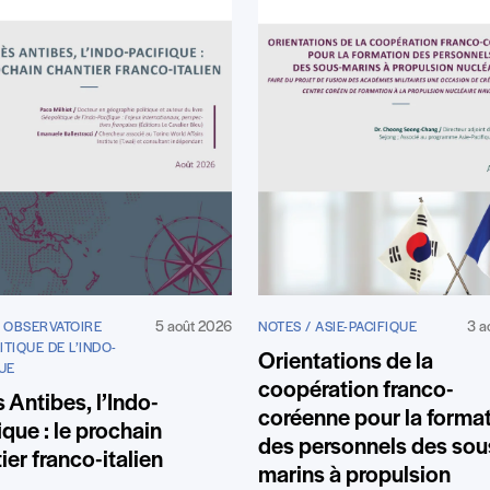
5 août 2026
3 a
/ OBSERVATOIRE
NOTES / ASIE-PACIFIQUE
TIQUE DE L’INDO-
Orientations de la
UE
coopération franco-
 Antibes, l’Indo-
coréenne pour la forma
ique : le prochain
des personnels des sou
ier franco-italien
marins à propulsion