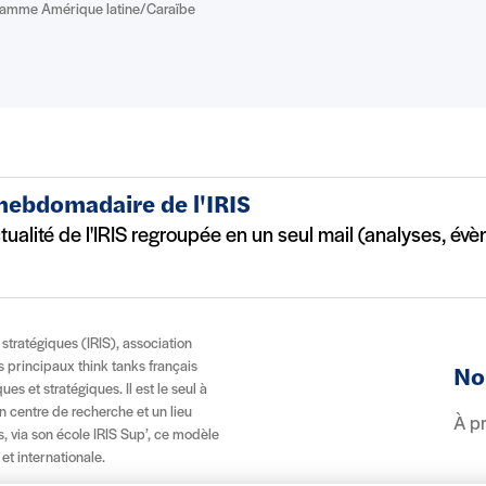
ramme Amérique latine/Caraïbe
 hebdomadaire de l'IRIS
ctualité de l'IRIS regroupée en un seul mail (analyses, év
t stratégiques (IRIS), association
es principaux think tanks français
No
es et stratégiques. Il est le seul à
n centre de recherche et un lieu
À p
, via son école IRIS Sup’, ce modèle
 et internationale.