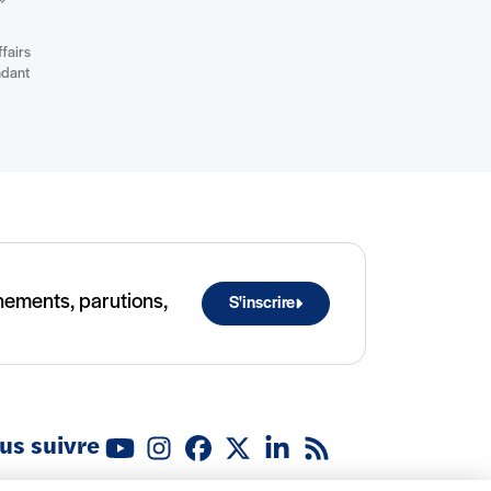
fairs
ndant
ènements, parutions,
S'inscrire
us suivre
Youtube
Instagram
Facebook
X (Twitter)
Linkedin
Flux RSS