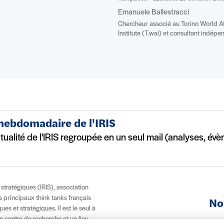
Emanuele Ballestracci
Chercheur associé au Torino World Af
Institute (T.wai) et consultant indépe
 hebdomadaire de l'IRIS
ctualité de l'IRIS regroupée en un seul mail (analyses, év
t stratégiques (IRIS), association
es principaux think tanks français
No
es et stratégiques. Il est le seul à
n centre de recherche et un lieu