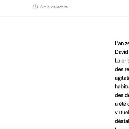
6 min. de lecture
L’an z
David 
La cri
des re
agitat
habitu
des dé
a été 
virtue
déstab