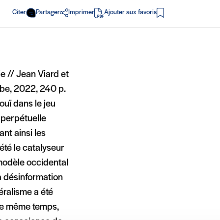
Citer
Partager
Imprimer
Ajouter aux favoris
en PDF
e // Jean Viard et
ube, 2022, 240 p.
ouï dans le jeu
n perpétuelle
ant ainsi les
été le catalyseur
 modèle occidental
la désinformation
téralisme a été
s le même temps,