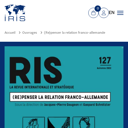
Panneau de gestion des cookies
Aller au contenu principal
0
EN
Panier
Mon compte
Men
Accueil
Ouvrages
(Re)penser la relation franco-allemande