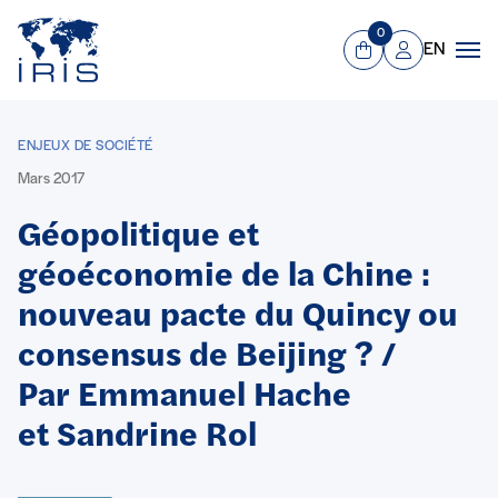
Panneau de gestion des cookies
Aller au contenu principal
0
EN
Panier
Mon compte
Men
ENJEUX DE SOCIÉTÉ
Mars 2017
Géopolitique et
géoéconomie de la Chine :
nouveau pacte du Quincy ou
consensus de Beijing ? /
Par Emmanuel Hache
et Sandrine Rol