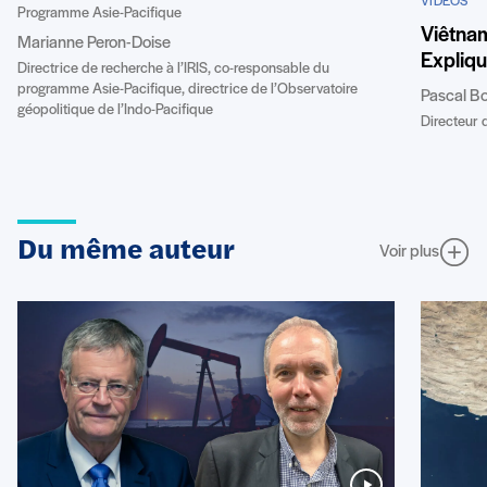
VIDÉOS
Programme Asie-Pacifique
Viêtnam
Marianne Peron-Doise
Expliq
Directrice de recherche à l’IRIS, co-responsable du
programme Asie-Pacifique, directrice de l’Observatoire
Pascal B
géopolitique de l’Indo-Pacifique
Directeur d
Du même auteur
Voir plus