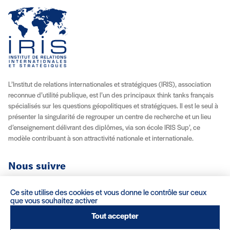
L’Institut de relations internationales et stratégiques (IRIS), association
reconnue d’utilité publique, est l’un des principaux think tanks français
spécialisés sur les questions géopolitiques et stratégiques. Il est le seul à
présenter la singularité de regrouper un centre de recherche et un lieu
d’enseignement délivrant des diplômes, via son école IRIS Sup’, ce
modèle contribuant à son attractivité nationale et internationale.
Nous suivre
Youtube
Instagram
Facebook
X (Twitter)
Linkedin
Flux RSS
Ce site utilise des cookies et vous donne le contrôle sur ceux
que vous souhaitez activer
À propos
Recrutement
Locations
Contact
Tout accepter