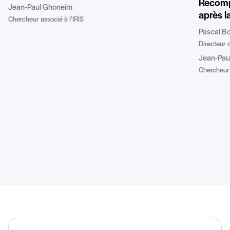
Recompo
Jean-Paul Ghoneim
après la
Chercheur associé à l’IRIS
Pascal B
Directeur d
Jean-Pau
Chercheur 