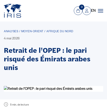
Panneau de gestion des cookies
Aller au contenu principal
0
EN
Panier
Mon compte
Men
ANALYSES / MOYEN-ORIENT / AFRIQUE DU NORD
4 mai 2026
Retrait de l’OPEP : le pari
risqué des Émirats arabes
unis
5 min. de lecture