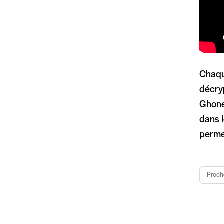
Chaque
décryp
Ghonei
dans l
permet
Proch