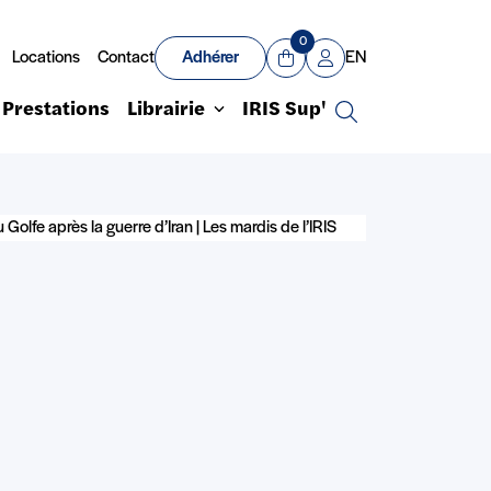
0
Locations
Contact
Adhérer
EN
Panier
Mon compte
Prestations
Librairie
IRIS Sup'
Recherche