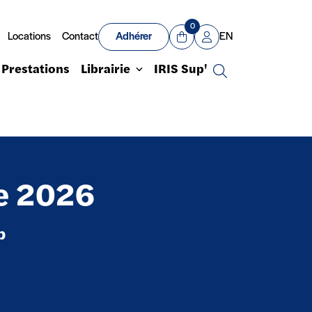
0
Locations
Contact
Adhérer
EN
Panier
Mon compte
Prestations
Librairie
IRIS Sup'
Recherche
ue 2026
p