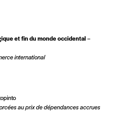
égique et fin du monde occidental
–
merce international
topinto
nforcées au prix de dépendances
accrues