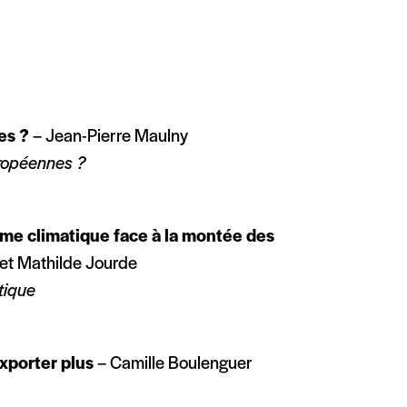
res ?
– Jean-Pierre Maulny
uropéennes ?
isme climatique face à la montée des
 et Mathilde Jourde
atique
exporter plus
– Camille Boulenguer