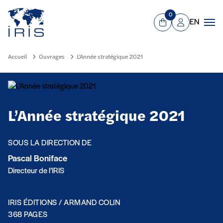
Panneau de gestion des cookies
Aller au contenu principal
0
EN
Panier
Mon compte
Men
Accueil
Ouvrages
L’Année stratégique 2021
L’Année stratégique 2021
SOUS LA DIRECTION DE
Pascal Boniface
Directeur de l’IRIS
IRIS ÉDITIONS / ARMAND COLIN
368 PAGES