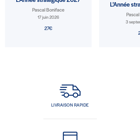
L’Année stratégique 2027
L’Année str
Pascal Boniface
Pascal
17 juin 2026
3 sept
27€
LIVRAISON RAPIDE