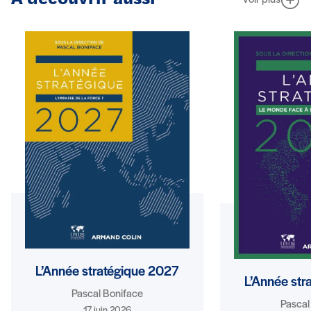
Voir plus
L’Année stratégique 2027
L’Année str
Pascal Boniface
Pascal
17 juin 2026