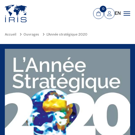
Panneau de gestion des cookies
Aller au contenu principal
0
EN
Panier
Mon compte
Men
Accueil
Ouvrages
L’Année stratégique 2020