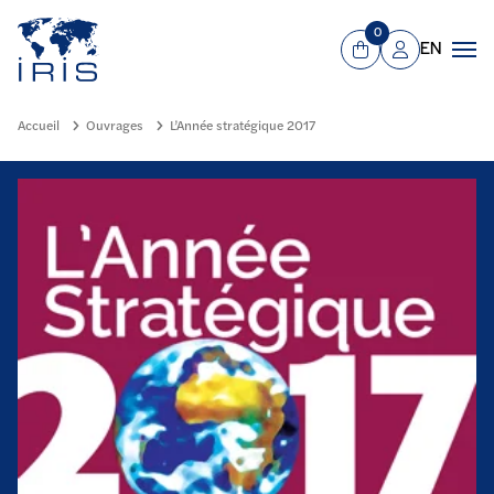
Panneau de gestion des cookies
Aller au contenu principal
0
EN
Panier
Mon compte
Men
Accueil
Ouvrages
L’Année stratégique 2017