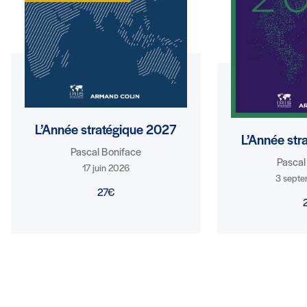
L’Année stratégique 2027
L’Année str
Pascal Boniface
Pascal
17 juin 2026
3 sept
27€