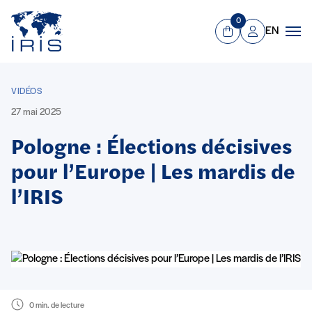
Panneau de gestion des cookies
Aller au contenu principal
0
EN
Panier
Mon compte
Men
VIDÉOS
27 mai 2025
Pologne : Élections décisives
pour l’Europe | Les mardis de
l’IRIS
0 min. de lecture