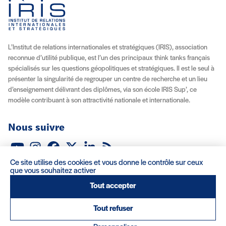
L’Institut de relations internationales et stratégiques (IRIS), association
reconnue d’utilité publique, est l’un des principaux think tanks français
spécialisés sur les questions géopolitiques et stratégiques. Il est le seul à
présenter la singularité de regrouper un centre de recherche et un lieu
d’enseignement délivrant des diplômes, via son école IRIS Sup’, ce
modèle contribuant à son attractivité nationale et internationale.
Nous suivre
Youtube
Instagram
Facebook
X (Twitter)
Linkedin
Flux RSS
Ce site utilise des cookies et vous donne le contrôle sur ceux
À propos
Recrutement
Locations
Contact
que vous souhaitez activer
Tout accepter
Mentions légales/Crédits
Conditions d’utilisation
CGV
Tout refuser
(nouvelle fenêtre)
Réalisation : Clair et Net.