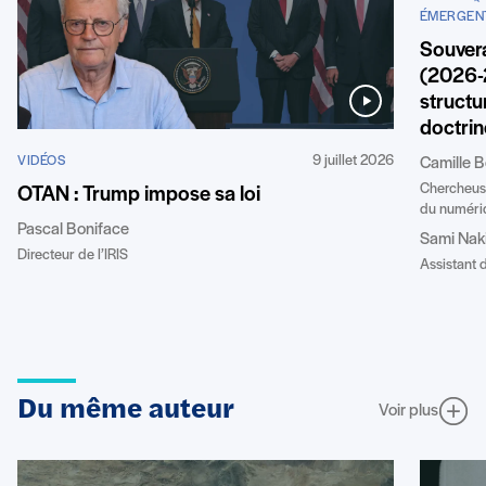
ÉMERGEN
Souver
(2026-
structu
doctri
9 juillet 2026
VIDÉOS
Camille 
Chercheuse 
OTAN : Trump impose sa loi
du numériq
Pascal Boniface
Sami Nak
Directeur de l’IRIS
Assistant d
Du même auteur
Voir plus