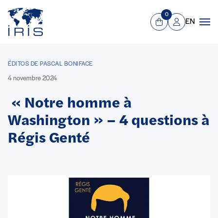
Panneau de gestion des cookies
Aller au contenu principal
0
EN
Panier
Mon compte
Men
ÉDITOS DE PASCAL BONIFACE
4 novembre 2024
« Notre homme à
Washington » – 4 questions à
Régis Genté