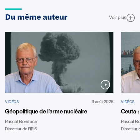
Du même auteur
Voir plus
6 août 2026
VIDÉOS
VIDÉOS
Géopolitique de l’arme nucléaire
Ceuta :
Pascal Boniface
Pascal B
Directeur de l’IRIS
Directeur d