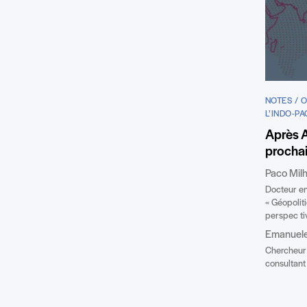
NOTES / 
L’INDO-PA
Après A
prochai
Paco Milh
Docteur en
« Géopoliti
perspec tiv
Emanuele 
Chercheur a
consultan