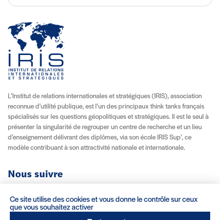
L’Institut de relations internationales et stratégiques (IRIS), association
reconnue d’utilité publique, est l’un des principaux think tanks français
spécialisés sur les questions géopolitiques et stratégiques. Il est le seul à
présenter la singularité de regrouper un centre de recherche et un lieu
d’enseignement délivrant des diplômes, via son école IRIS Sup’, ce
modèle contribuant à son attractivité nationale et internationale.
Nous suivre
Youtube
Instagram
Facebook
X (Twitter)
Linkedin
Flux RSS
Ce site utilise des cookies et vous donne le contrôle sur ceux
que vous souhaitez activer
À propos
Recrutement
Locations
Contact