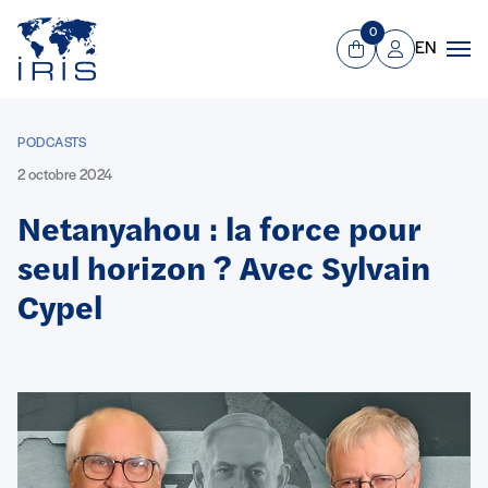
Panneau de gestion des cookies
Aller au contenu principal
0
EN
Panier
Mon compte
Men
PODCASTS
2 octobre 2024
Netanyahou : la force pour
seul horizon ? Avec Sylvain
Cypel