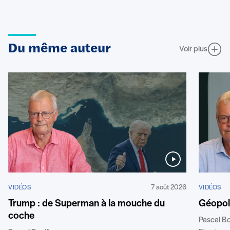
Du même auteur
Voir plus
7 août 2026
VIDÉOS
VIDÉOS
Géopoli
Trump : de Superman à la mouche du
coche
Pascal B