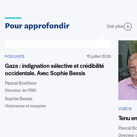
Pour approfondir
Voir plus
15 juillet 2026
PODCASTS
Gaza : indignation sélective et crédibilité
occidentale. Avec Sophie Bessis
Pascal Boniface
Directeur de l’IRIS
Sophie Bessis
Historienne et essayiste
VIDÉOS
Tenu e
Pascal B
Directeur d