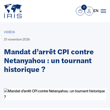
Panneau de gestion des cookies
Aller au contenu principal
0
EN
Panier
Mon compte
Men
VIDÉOS
21 novembre 2024
Mandat d’arrêt CPI contre
Netanyahou : un tournant
historique ?