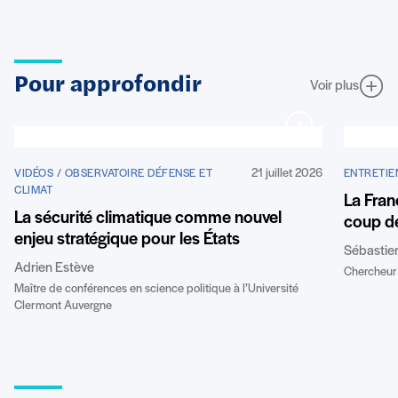
Pour approfondir
Voir plus
21 juillet 2026
VIDÉOS / OBSERVATOIRE DÉFENSE ET
ENTRETIE
CLIMAT
La Fran
La sécurité climatique comme nouvel
coup de
enjeu stratégique pour les États
Sébastie
Adrien Estève
Chercheur 
Maître de conférences en science politique à l’Université
Clermont Auvergne