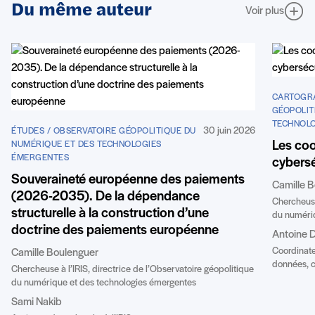
Du même auteur
Voir plus
CARTOGRA
GÉOPOLIT
TECHNOL
30 juin 2026
ÉTUDES / OBSERVATOIRE GÉOPOLITIQUE DU
Les coo
NUMÉRIQUE ET DES TECHNOLOGIES
ÉMERGENTES
cybersé
Souveraineté européenne des paiements
Camille 
(2026-2035). De la dépendance
Chercheuse 
structurelle à la construction d’une
du numériq
doctrine des paiements européenne
Antoine D
Coordinate
Camille Boulenguer
données, c
Chercheuse à l’IRIS, directrice de l’Observatoire géopolitique
du numérique et des technologies émergentes
Sami Nakib