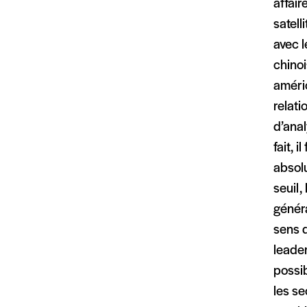
affair
satell
avec l
chinoi
améric
relati
d’anal
fait, 
absolu
seuil,
généra
sens d
leader
possib
les se