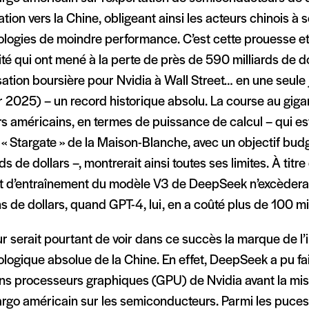
tion vers la Chine, obligeant ainsi les acteurs chinois à 
ologies de moindre performance. C’est cette prouesse e
ité qui ont mené à la perte de près de 590 milliards de d
sation boursière pour Nvidia à Wall Street… en une seule
r 2025) – un record historique absolu. La course au gig
rs américains, en termes de puissance de calcul – qui e
 « Stargate » de la Maison-Blanche, avec un objectif bu
rds de dollars –, montrerait ainsi toutes ses limites. À tit
ût d’entraînement du modèle V3 de DeepSeek n’excèderai
ns de dollars, quand GPT-4, lui, en a coûté plus de 100 mil
ur serait pourtant de voir dans ce succès la marque de 
logique absolue de la Chine. En effet, DeepSeek a pu fair
ins processeurs graphiques (GPU) de Nvidia avant la mi
argo américain sur les semiconducteurs. Parmi les puce