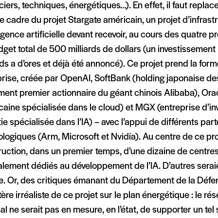
ciers, techniques, énergétiques…). En effet, il faut repla
e cadre du projet Stargate américain, un projet d’infras
lligence artificielle devant recevoir, au cours des quatre
get total de 500 milliards de dollars (un investissement 
rds a d’ores et déjà été annoncé). Ce projet prend la for
prise, créée par OpenAI, SoftBank (holding japonaise de
ent premier actionnaire du géant chinois Alibaba), Orac
caine spécialisée dans le cloud) et MGX (entreprise d’i
ie spécialisée dans l’IA) – avec l’appui de différents par
logiques (Arm, Microsoft et Nvidia). Au centre de ce pro
ruction, dans un premier temps, d’une dizaine de centr
lement dédiés au développement de l’IA. D’autres serai
te. Or, des critiques émanant du Département de la Défen
ère irréaliste de ce projet sur le plan énergétique : le ré
al ne serait pas en mesure, en l’état, de supporter un tel 