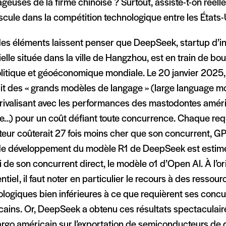
geuses de la firme chinoise ? Surtout, assiste-t-on réell
cule dans la compétition technologique entre les États-U
des éléments laissent penser que DeepSeek, startup d’in
cielle située dans la ville de Hangzhou, est en train de bo
litique et géoéconomique mondiale. Le 20 janvier 2025, 
ait des « grands modèles de langage » (large language 
) rivalisant avec les performances des mastodontes amér
e…) pour un coût défiant toute concurrence. Chaque req
ateur coûterait 27 fois moins cher que son concurrent, GP
de développement du modèle R1 de DeepSeek est estimé 
i de son concurrent direct, le modèle o1 d’Open AI. À l’or
entiel, il faut noter en particulier le recours à des ressour
logiques bien inférieures à ce que requièrent ses concu
cains. Or, DeepSeek a obtenu ces résultats spectaculair
argo américain sur l’exportation de semiconducteurs de 