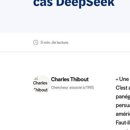
cas DeepSeek
5 min. de lecture
« Une
Charles Thibout
C’est 
Chercheur associé à l’IRIS
panég
persua
améric
Faut-i