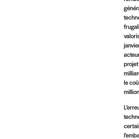
généra
techn
frugal
valori
janvie
acteu
projet
millia
le co
millio
L’erre
techno
certa
l’emb