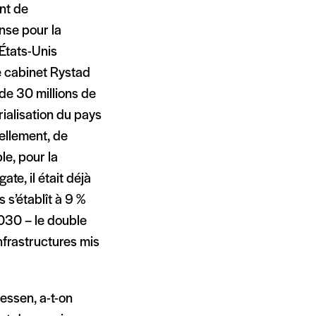
nt de
nse pour la
 États-Unis
le cabinet Rystad
de 30 millions de
rialisation du pays
iellement, de
e, pour la
te, il était déjà
s’établît à 9 %
2030 – le double
infrastructures mis
essen, a-t-on