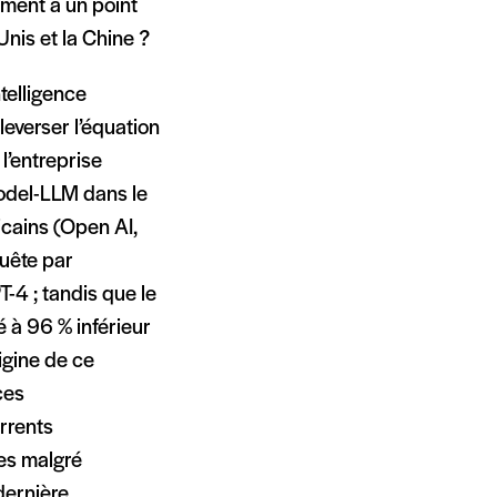
ement à un point
nis et la Chine ?
telligence
uleverser l’équation
l’entreprise
model-LLM dans le
icains (Open AI,
uête par
T-4 ; tandis que le
à 96 % inférieur
igine de ce
ces
rrents
es malgré
dernière