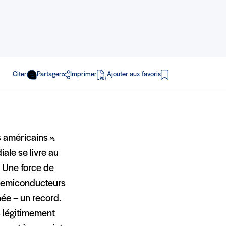
Citer
Partager
Imprimer
Ajouter aux favoris
en PDF
 américains ».
ale se livre au
 Une force de
s semiconducteurs
née – un record.
ns légitimement