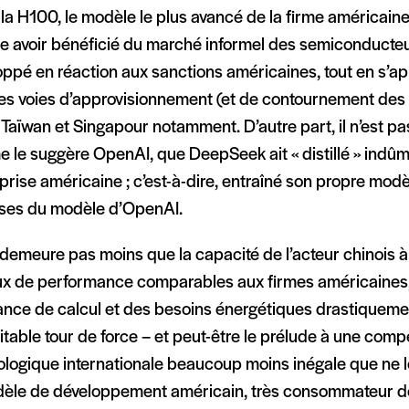
 la H100, le modèle le plus avancé de la firme américai
e avoir bénéficié du marché informel des semiconducteur
oppé en réaction aux sanctions américaines, tout en s’a
es voies d’approvisionnement (et de contournement des 
, Taïwan et Singapour notamment. D’autre part, il n’est p
 le suggère OpenAI, que DeepSeek ait « distillé » indû
eprise américaine ; c’est-à-dire, entraîné son propre mod
ses du modèle d’OpenAI.
n demeure pas moins que la capacité de l’acteur chinois à
ux de performance comparables aux firmes américaines
ance de calcul et des besoins énergétiques drastiqueme
itable tour de force – et peut-être le prélude à une comp
ologique internationale beaucoup moins inégale que ne l
dèle de développement américain, très consommateur d