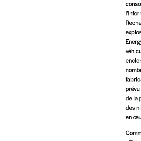
conso
l’info
Recher
explos
Energy
véhicu
enclen
nombr
fabric
prévu
de la 
des ni
en œuv
Comme