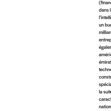
(finan
dans l
l’inte
un bud
millia
entre
égalem
améri
émirat
techno
const
spécia
la sui
caract
nation