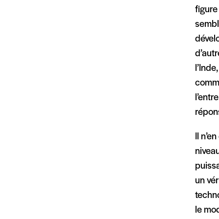
figure
sembl
dével
d’autr
l’Inde
comme
l’entr
répon
Il n’e
nivea
puiss
un vér
techn
le mo