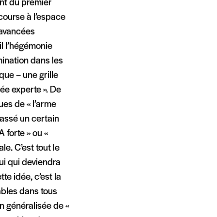
ent du premier
a course à l’espace
 avancées
il l’hégémonie
omination dans les
que – une grille
sée experte ». De
ques de « l’arme
passé un certain
A forte » ou «
le. C’est tout le
ui qui deviendra
e idée, c’est la
ables dans tous
on généralisée de «