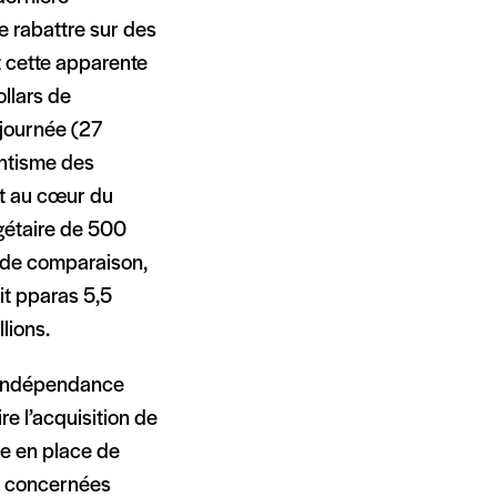
se rabattre sur des
t cette apparente
ollars de
 journée (27
antisme des
st au cœur du
dgétaire de 500
re de comparaison,
t pparas 5,5
lions.
l’indépendance
e l’acquisition de
se en place de
s concernées