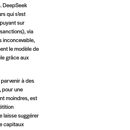
ne. DeepSeek
s qui s’est
ppuyant sur
sanctions), via
as inconcevable,
ment le modèle de
èle grâce aux
 parvenir à des
, pour une
nt moindres, est
étition
e laisse suggérer
e capitaux