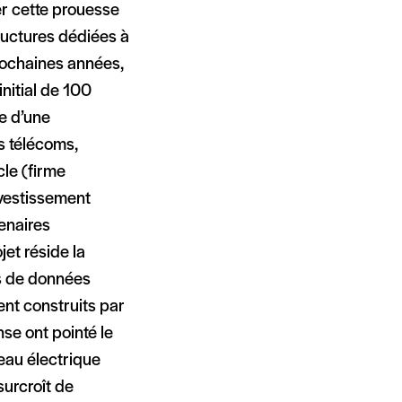
cer cette prouesse
tructures dédiées à
 prochaines années,
initial de 100
me d’une
s télécoms,
le (firme
nvestissement
tenaires
jet réside la
es de données
ent construits par
se ont pointé le
seau électrique
surcroît de