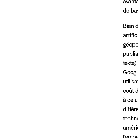
avanta
de bas
Bien 
artifi
géopo
publi
texte
Googl
utilis
coût 
à celu
différ
techno
améri
l’emb