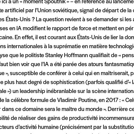
e ici à un « moment Spoutnik » – en référence au lancem
ite artificiel par l’Union soviétique, signal de départ de l
es États-Unis ? La question revient à se demander si les
ses en IA modifient le rapport de force et mettent en pér
aine. En effet, il est courant aux États-Unis de lier la d
ons internationales à la suprématie en matière technologi
yse que le politiste Stanley Hoffmann qualifiait de « pen
il faut bien voir que l’IA a été parée des atours fantasmati
e », susceptible de conférer à celui qui en maîtriserait, 
 le plus haut degré de sophistication (parfois qualifié d’« I
le ») un leadership inébranlable sur la scène internationa
e la célèbre formule de Vladimir Poutine, en 2017 : « Cel
 dans ce domaine sera le maître du monde ». Derrière cett
ilité de réaliser des gains de productivité incommensur
cteurs d’activité humaine (précisément par la substituti