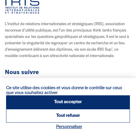
L’Institut de relations internationales et stratégiques (IRIS), association
reconnue d’utilité publique, est l’un des principaux think tanks français
spécialisés sur les questions géopolitiques et stratégiques. Il est le seul à
présenter la singularité de regrouper un centre de recherche et un lieu
d’enseignement délivrant des diplômes, via son école IRIS Sup’, ce
modèle contribuant à son attractivité nationale et internationale.
Nous suivre
Youtube
Instagram
Facebook
X (Twitter)
Linkedin
Flux RSS
Ce site utilise des cookies et vous donne le contrôle sur ceux
que vous souhaitez activer
À propos
Recrutement
Locations
Contact
Tout accepter
Tout refuser
Mentions légales/Crédits
Conditions d’utilisation
CGV
(nouvelle fenêtre)
Personnaliser
Réalisation : Clair et Net.
© 2026 IRIS