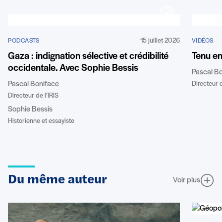
15 juillet 2026
PODCASTS
VIDÉOS
Gaza : indignation sélective et crédibilité
Tenu e
occidentale. Avec Sophie Bessis
Pascal B
Pascal Boniface
Directeur d
Directeur de l’IRIS
Sophie Bessis
Historienne et essayiste
Du même auteur
Voir plus