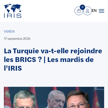
Panneau de gestion des cookies
Aller au contenu principal
0
EN
Panier
Mon compte
Men
VIDÉOS
17 septembre 2024
La Turquie va-t-elle rejoindre
les BRICS ? | Les mardis de
l’IRIS