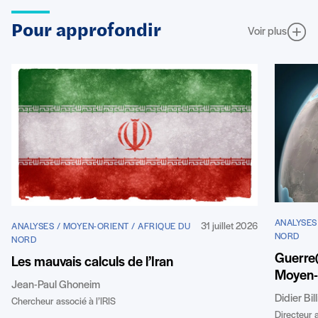
Pour approfondir
Voir plus
ANALYSES
31 juillet 2026
ANALYSES / MOYEN-ORIENT / AFRIQUE DU
NORD
NORD
Guerre(
Les mauvais calculs de l’Iran
Moyen-
Jean-Paul Ghoneim
Didier Bil
Chercheur associé à l’IRIS
Directeur a