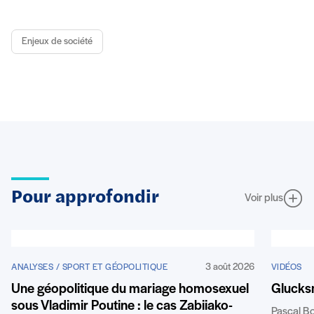
Enjeux de société
Pour approfondir
Voir plus
3 août 2026
ANALYSES / SPORT ET GÉOPOLITIQUE
VIDÉOS
Une géopolitique du mariage homosexuel
Glucks
sous Vladimir Poutine : le cas Zabiiako-
Pascal B