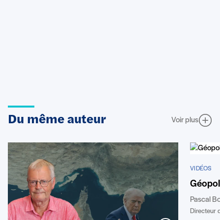
Du même auteur
Voir plus
VIDÉOS
Géopoli
Pascal B
Directeur d