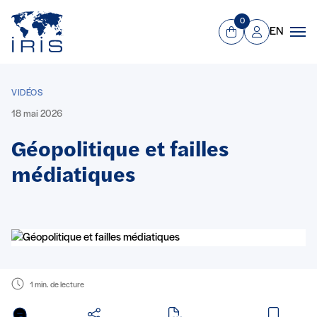
Panneau de gestion des cookies
Aller au contenu principal
0
EN
Panier
Mon compte
Men
VIDÉOS
18 mai 2026
Géopolitique et failles
médiatiques
1 min. de lecture
en PDF