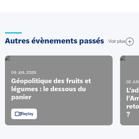
Autres évènements passés
Voir plus
09 JUIL 2026
Géopolitique des fruits et
02 JUI
légumes : le dessous du
L’a
panier
l’Am
ret
?
Replay