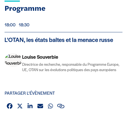
Programme
De
à
18:00
18:30
L'OTAN, les états baltes et la menace russe
Louise Souverbie
Directrice de recherche, responsable du Programme Europe,
UE, OTAN sur les évolutions politiques des pays européens
PARTAGER L’ÉVÈNEMENT
Facebook
X (Twitter)
Linkedin
Email
Whatsapp
Lien