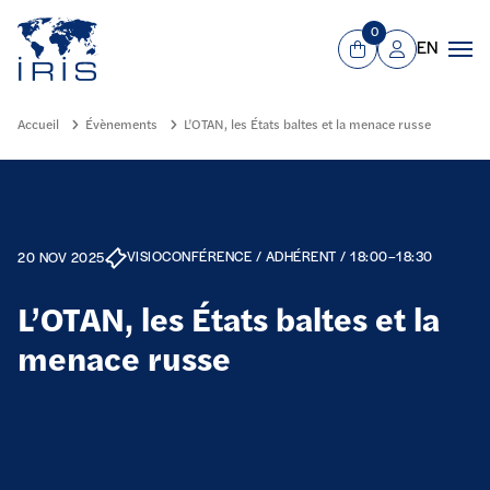
Panneau de gestion des cookies
Aller au contenu principal
0
EN
Panier
Mon compte
Men
Accueil
Évènements
L’OTAN, les États baltes et la menace russe
VISIOCONFÉRENCE / ADHÉRENT / 18:00–18:30
20 NOV 2025
L’OTAN, les États baltes et la
menace russe