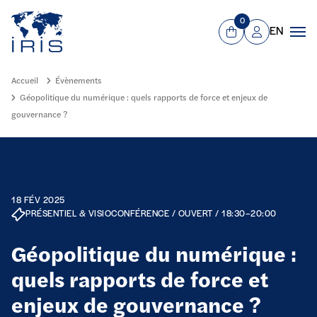
Panneau de gestion des cookies
Aller au contenu principal
0
EN
Panier
Mon compte
Men
Accueil
Évènements
Géopolitique du numérique : quels rapports de force et enjeux de
gouvernance ?
18 FÉV 2025
PRÉSENTIEL & VISIOCONFÉRENCE / OUVERT / 18:30–20:00
Géopolitique du numérique :
quels rapports de force et
enjeux de gouvernance ?