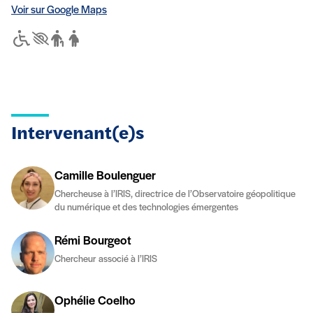
Voir sur Google Maps
Accessibilité
Personnes à mobilité réduite
Aveugles ou malvoyants
Personnes âgées
Femmes enceintes
Intervenant(e)s
Camille Boulenguer
Chercheuse à l’IRIS, directrice de l’Observatoire géopolitique
du numérique et des technologies émergentes
Rémi Bourgeot
Chercheur associé à l’IRIS
Ophélie Coelho