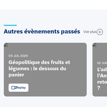
Autres évènements passés
Voir plus
09 JUIL 2026
Géopolitique des fruits et
02 JUI
légumes : le dessous du
L’a
panier
l’Am
ret
?
Replay