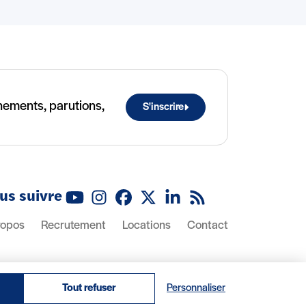
ènements, parutions,
S'inscrire
us suivre
Youtube
Instagram
Facebook
X (Twitter)
Linkedin
Flux RSS
ropos
Recrutement
Locations
Contact
Tout refuser
Personnaliser
© 2026 IRIS