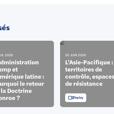
sés
UIL 2026
30 JUIN 2026
administration
L’Asie-Pacifique :
ump et
territoires de
Amérique latine :
contrôle, espace
urquoi le retour
de résistance
 la Doctrine
nroe ?
Replay