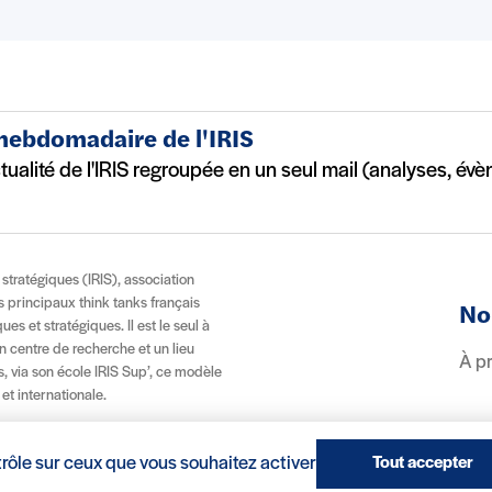
 hebdomadaire de l'IRIS
ctualité de l'IRIS regroupée en un seul mail (analyses, év
t stratégiques (IRIS), association
es principaux think tanks français
No
es et stratégiques. Il est le seul à
n centre de recherche et un lieu
À p
, via son école IRIS Sup’, ce modèle
 et internationale.
trôle sur ceux que vous souhaitez activer
Tout accepter
(nouvelle fenêtre)
Réalisation : Clair et Net.