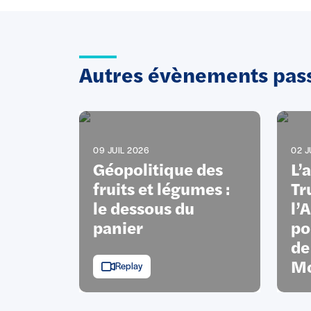
Autres évènements pas
09 JUIL 2026
02 J
Géopolitique des
L’
fruits et légumes :
Tr
le dessous du
l’
panier
po
de
Mo
Replay