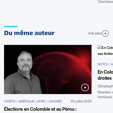
Chercheuse
Du même auteur
Voir plus
NOTES / 
En Colo
droites 
Christop
Directeur 
Amérique 
20 juillet 2026
VIDÉOS / AMÉRIQUE LATINE / CARAÏBE
Élections en Colombie et au Pérou :