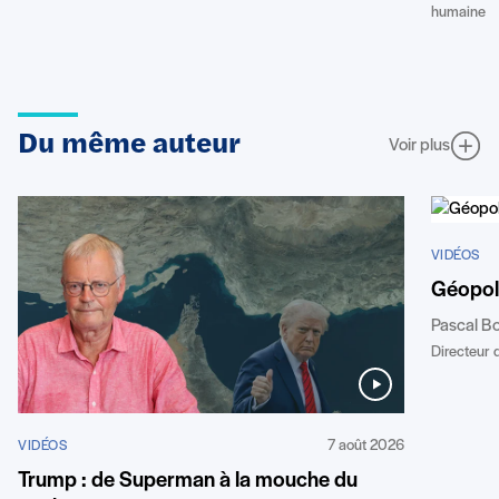
humaine
Du même auteur
Voir plus
VIDÉOS
Géopoli
Pascal B
Directeur d
7 août 2026
VIDÉOS
Trump : de Superman à la mouche du