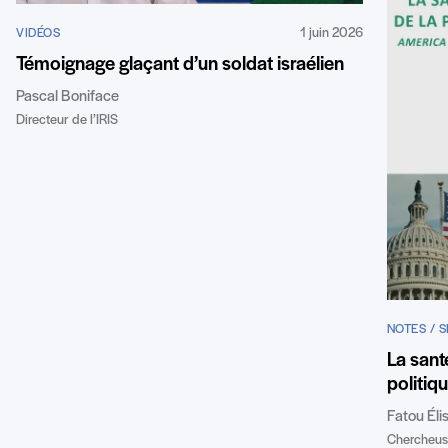
1 juin 2026
VIDÉOS
Témoignage glaçant d’un soldat israélien
Pascal Boniface
Directeur de l’IRIS
NOTES / 
La sant
politiq
Fatou Éli
Chercheuse